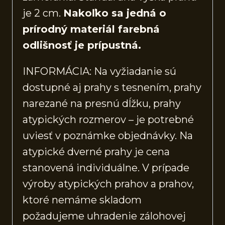
je 2 cm.
Nakoľko sa jedná o
prírodný materiál farebná
odlišnosť je prípustná.
INFORMÁCIA: Na vyžiadanie sú
dostupné aj prahy s tesnením, prahy
narezané na presnú dĺžku, prahy
atypických rozmerov – je potrebné
uviesť v poznámke objednávky. Na
atypické dverné prahy je cena
stanovená individuálne. V prípade
výroby atypických prahov a prahov,
ktoré nemáme skladom
požadujeme uhradenie zálohovej