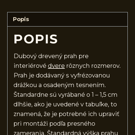
Popis
POPIS
Dubový drevený prah pre
interiérové
dvere
rôznych rozmerov.
Prah je dodávaný s vyfrézovanou
drážkou a osadeným tesnením.
Štandardne sú vyrábané o 1 – 1,5 cm
dlhšie, ako je uvedené v tabuľke, to
znamená, že je potrebné ich upraviť
pri montáži podľa presného
zamerania. Štandardná výška prahu