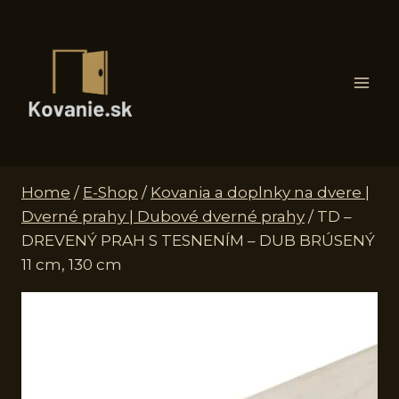
Skip
to
content
Home
/
E-Shop
/
Kovania a doplnky na dvere |
Dverné prahy | Dubové dverné prahy
/
TD –
DREVENÝ PRAH S TESNENÍM – DUB BRÚSENÝ
11 cm, 130 cm