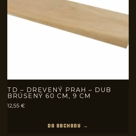
TD – DREVENÝ PRAH – DUB
BRÚSENÝ 60 CM, 9 CM
12,55
€
DO OBCHODU →