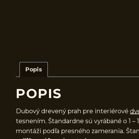
Popis
POPIS
Dubový drevený prah pre interiérové
dv
tesnením. Štandardne sú vyrábané o 1 – 1
montáži podľa presného zamerania. Štan