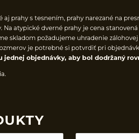
aj prahy s tesnením, prahy narezané na presn
 Na atypické dverné prahy je cena stanovená 
áme skladom požadujeme uhradenie zálohovej 
ozmerov je potrebné si potvrdiť pri objednáv
u jednej objednávky, aby bol dodržaný rov
ia.
DUKTY