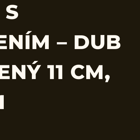
 S
ENÍM – DUB
NÝ 11 CM,
M