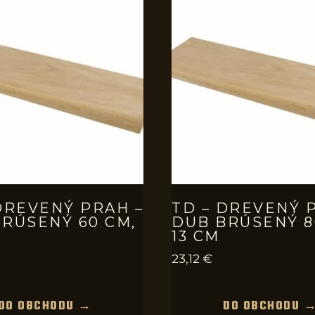
DREVENÝ PRAH –
TD – DREVENÝ 
RÚSENÝ 60 CM,
DUB BRÚSENÝ 8
13 CM
23,12
€
DO OBCHODU →
DO OBCHODU 