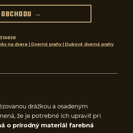
 OBCHODU →
316858
nky na dvere | Dverné prahy | Dubové dverné prahy
frézovanou drážkou a osadeným
mená, že je potrebné ich upraviť pri
á o prírodný materiál farebná