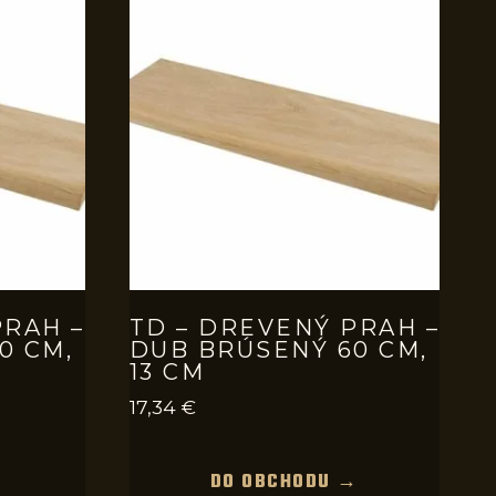
PRAH –
TD – DREVENÝ PRAH –
0 CM,
DUB BRÚSENÝ 60 CM,
13 CM
17,34
€
→
DO OBCHODU →