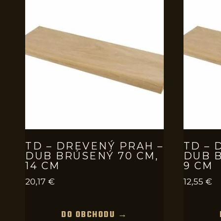
TD – DREVENÝ PRAH –
TD – 
DUB BRÚSENÝ 70 CM,
DUB B
14 CM
9 CM
20,17
€
12,55
€
DO OBCHODU →