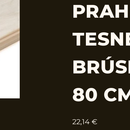
PRAH
TESN
BRÚSE
80 C
22,14
€