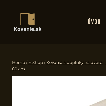
Skip
to
content
ÚVOD
Home
/
E-Shop
/
Kovania a doplnky na dvere 
80 cm