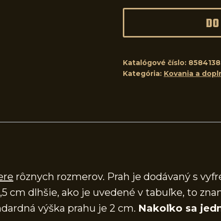
DO
Katalógové číslo:
8584138
Kategória:
Kovania a dopl
ere
rôznych rozmerov. Prah je dodávaný s vy
,5 cm dlhšie, ako je uvedené v tabuľke, to zna
dardná výška prahu je 2 cm.
Nakoľko sa jedn