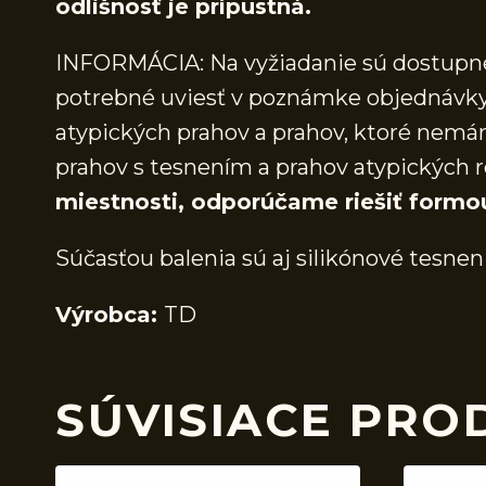
odlišnosť je prípustná.
INFORMÁCIA: Na vyžiadanie sú dostupné 
potrebné uviesť v poznámke objednávky.
atypických prahov a prahov, ktoré nem
prahov s tesnením a prahov atypických r
miestnosti, odporúčame riešiť formo
Súčasťou balenia sú aj silikónové tesnen
Výrobca:
TD
SÚVISIACE PRO