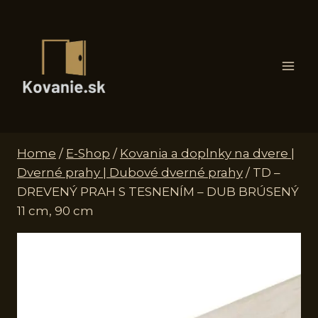
Skip
to
content
Home
/
E-Shop
/
Kovania a doplnky na dvere |
Dverné prahy | Dubové dverné prahy
/
TD –
DREVENÝ PRAH S TESNENÍM – DUB BRÚSENÝ
11 cm, 90 cm