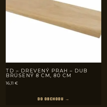
TD – DREVENÝ PRAH – DUB
BRÚSENÝ 8 CM, 80 CM
16,11
€
DO OBCHODU →