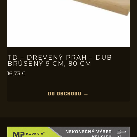
TD – DREVENÝ PRAH – DUB
BRÚSENÝ 9 CM, 80 CM
16,73
€
DO OBCHODU →