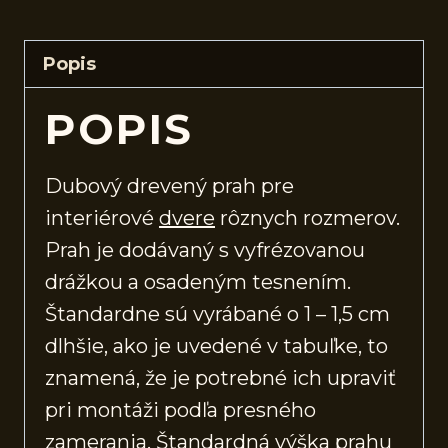
Popis
POPIS
Dubový drevený prah pre
interiérové
dvere
rôznych rozmerov.
Prah je dodávaný s vyfrézovanou
drážkou a osadeným tesnením.
Štandardne sú vyrábané o 1 – 1,5 cm
dlhšie, ako je uvedené v tabuľke, to
znamená, že je potrebné ich upraviť
pri montáži podľa presného
zamerania. Štandardná výška prahu