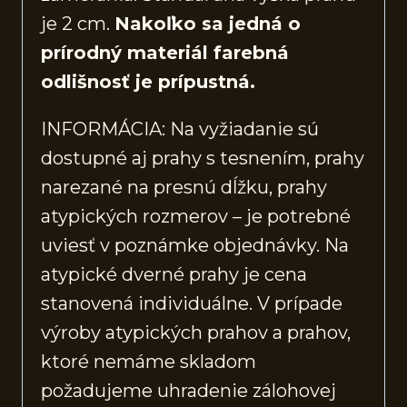
je 2 cm.
Nakoľko sa jedná o
prírodný materiál farebná
odlišnosť je prípustná.
INFORMÁCIA: Na vyžiadanie sú
dostupné aj prahy s tesnením, prahy
narezané na presnú dĺžku, prahy
atypických rozmerov – je potrebné
uviesť v poznámke objednávky. Na
atypické dverné prahy je cena
stanovená individuálne. V prípade
výroby atypických prahov a prahov,
ktoré nemáme skladom
požadujeme uhradenie zálohovej