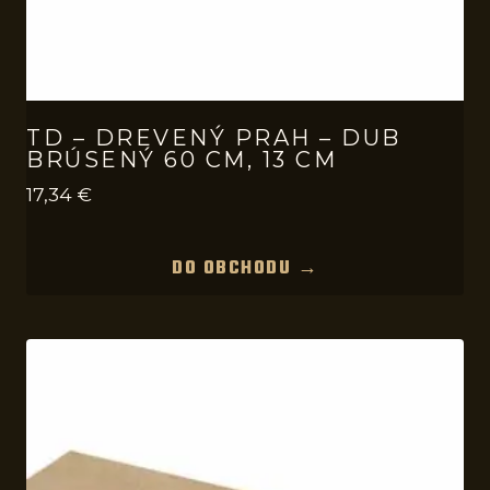
TD – DREVENÝ PRAH – DUB
BRÚSENÝ 60 CM, 13 CM
17,34
€
DO OBCHODU →