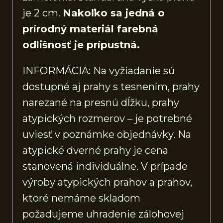
je 2 cm.
Nakoľko sa jedná o
prírodný materiál farebná
odlišnosť je prípustná.
INFORMÁCIA: Na vyžiadanie sú
dostupné aj prahy s tesnením, prahy
narezané na presnú dĺžku, prahy
atypických rozmerov – je potrebné
uviesť v poznámke objednávky. Na
atypické dverné prahy je cena
stanovená individuálne. V prípade
výroby atypických prahov a prahov,
ktoré nemáme skladom
požadujeme uhradenie zálohovej