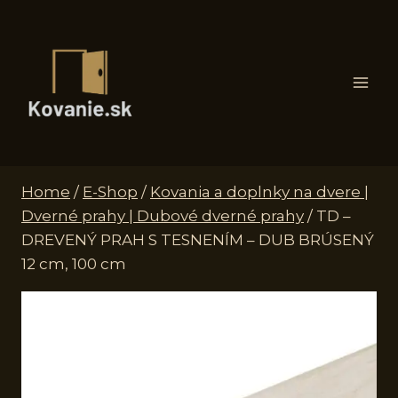
Skip
to
content
Home
/
E-Shop
/
Kovania a doplnky na dvere |
Dverné prahy | Dubové dverné prahy
/
TD –
DREVENÝ PRAH S TESNENÍM – DUB BRÚSENÝ
12 cm, 100 cm