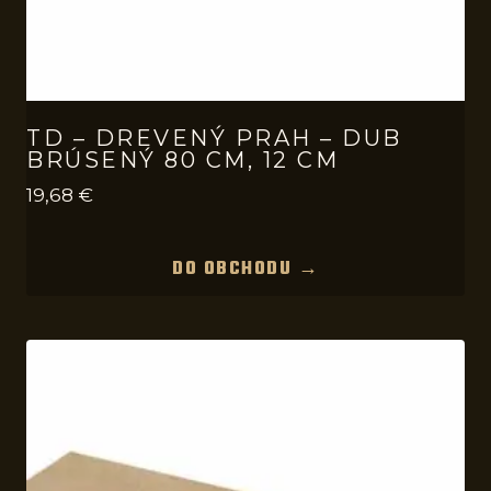
TD – DREVENÝ PRAH – DUB
BRÚSENÝ 80 CM, 12 CM
19,68
€
DO OBCHODU →