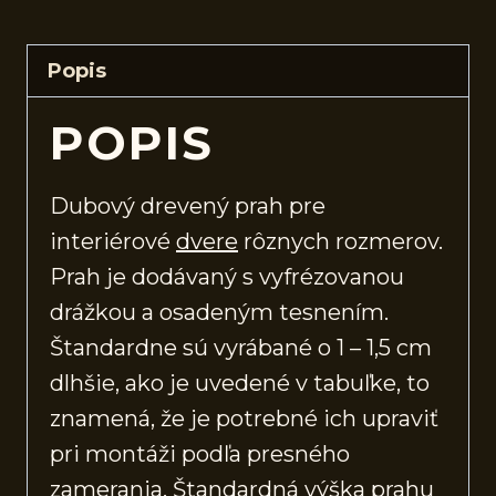
Popis
POPIS
Dubový drevený prah pre
interiérové
dvere
rôznych rozmerov.
Prah je dodávaný s vyfrézovanou
drážkou a osadeným tesnením.
Štandardne sú vyrábané o 1 – 1,5 cm
dlhšie, ako je uvedené v tabuľke, to
znamená, že je potrebné ich upraviť
pri montáži podľa presného
zamerania. Štandardná výška prahu