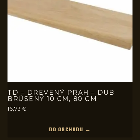
TD – DREVENÝ PRAH – DUB
BRÚSENÝ 10 CM, 80 CM
16,73
€
DO OBCHODU →