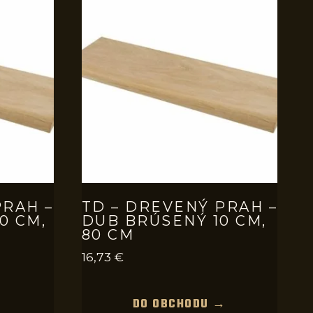
PRAH –
TD – DREVENÝ PRAH –
0 CM,
DUB BRÚSENÝ 10 CM,
80 CM
16,73
€
→
DO OBCHODU →