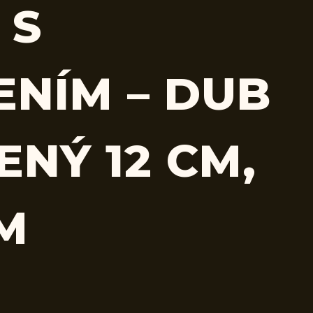
 S
ENÍM – DUB
ENÝ 12 CM,
CM