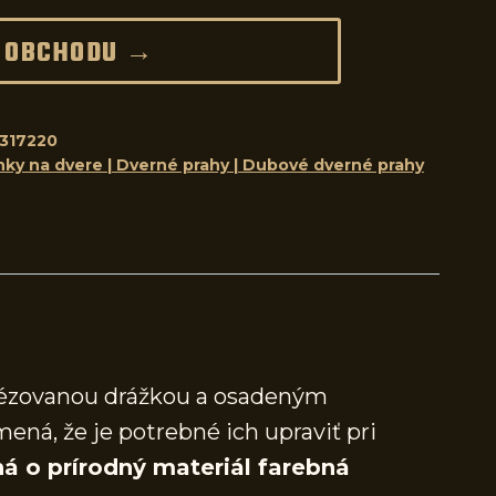
 OBCHODU →
317220
nky na dvere | Dverné prahy | Dubové dverné prahy
frézovanou drážkou a osadeným
mená, že je potrebné ich upraviť pri
á o prírodný materiál farebná