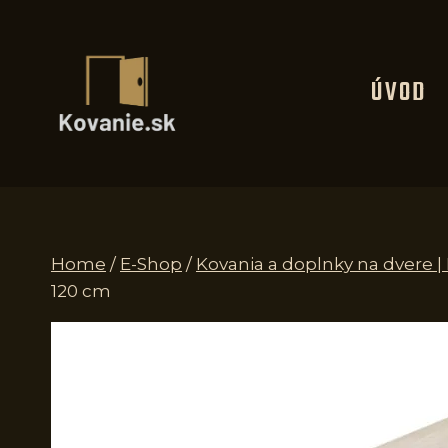
Skip
to
content
ÚVOD
Home
/
E-Shop
/
Kovania a doplnky na dvere 
120 cm