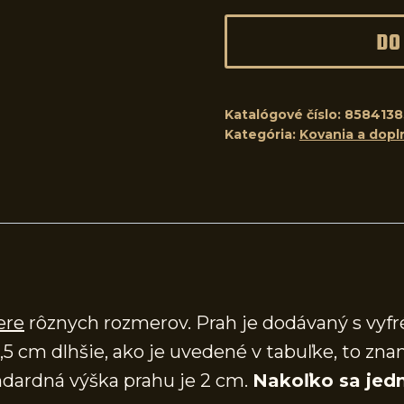
DO
Katalógové číslo:
8584138
Kategória:
Kovania a dopl
ere
rôznych rozmerov. Prah je dodávaný s vy
,5 cm dlhšie, ako je uvedené v tabuľke, to zna
dardná výška prahu je 2 cm.
Nakoľko sa jedn