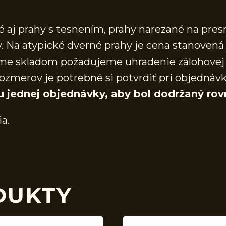
aj prahy s tesnením, prahy narezané na presn
 Na atypické dverné prahy je cena stanovená 
áme skladom požadujeme uhradenie zálohovej 
ozmerov je potrebné si potvrdiť pri objednáv
u jednej objednávky, aby bol dodržaný rov
ia.
DUKTY