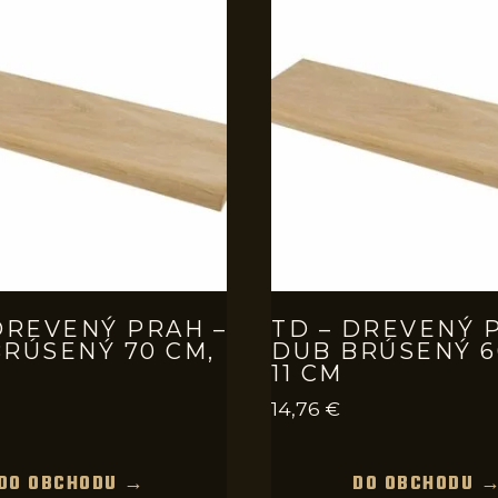
DREVENÝ PRAH –
TD – DREVENÝ 
RÚSENÝ 70 CM,
DUB BRÚSENÝ 6
11 CM
14,76
€
DO OBCHODU →
DO OBCHODU 