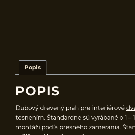
Popis
POPIS
Dubový drevený prah pre interiérové
dv
tesnením. Štandardne sú vyrábané o 1 – 1
montáži podľa presného zamerania. Štan