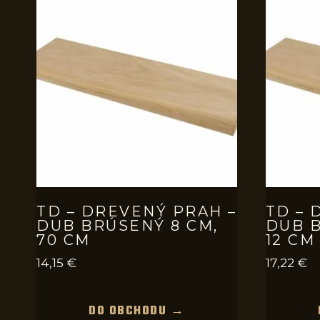
TD – DREVENÝ PRAH –
TD – 
DUB BRÚSENÝ 8 CM,
DUB B
70 CM
12 CM
14,15
€
17,22
€
DO OBCHODU →