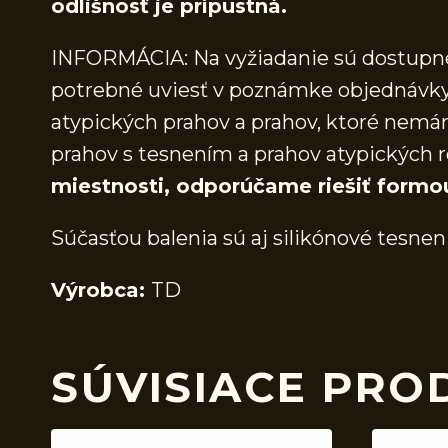
odlišnosť je prípustná.
INFORMÁCIA: Na vyžiadanie sú dostupné 
potrebné uviesť v poznámke objednávky.
atypických prahov a prahov, ktoré nem
prahov s tesnením a prahov atypických r
miestnosti, odporúčame riešiť formo
Súčasťou balenia sú aj silikónové tesnen
Výrobca:
TD
SÚVISIACE PRO