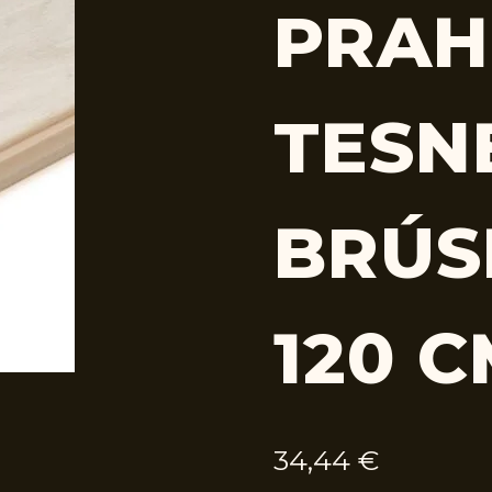
PRAH
TESN
BRÚS
120 
34,44
€