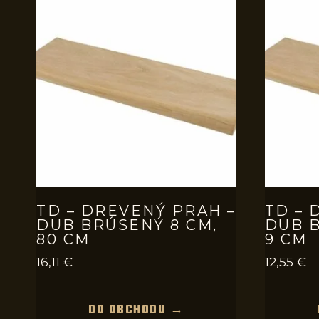
TD – DREVENÝ PRAH –
TD – 
DUB BRÚSENÝ 8 CM,
DUB B
80 CM
9 CM
16,11
€
12,55
€
DO OBCHODU →