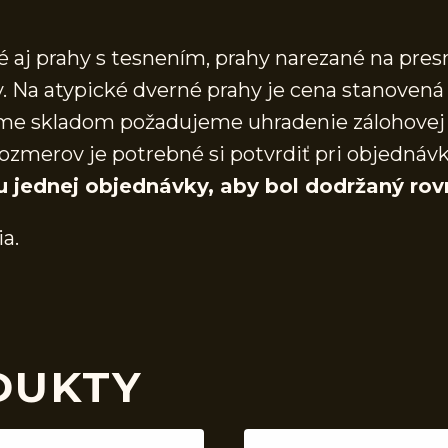
aj prahy s tesnením, prahy narezané na presn
 Na atypické dverné prahy je cena stanovená 
áme skladom požadujeme uhradenie zálohovej 
ozmerov je potrebné si potvrdiť pri objednáv
u jednej objednávky, aby bol dodržaný rov
ia.
DUKTY