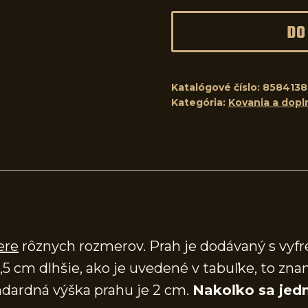
DO
Katalógové číslo:
8584138
Kategória:
Kovania a dopl
ere
rôznych rozmerov. Prah je dodávaný s vy
,5 cm dlhšie, ako je uvedené v tabuľke, to zna
dardná výška prahu je 2 cm.
Nakoľko sa jedn