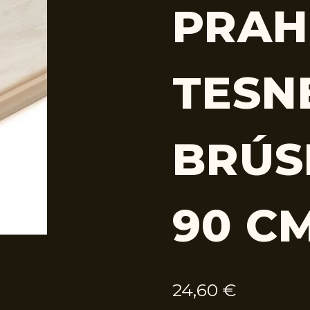
PRAH
TESN
BRÚS
90 C
24,60
€