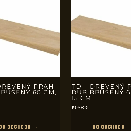
DREVENÝ PRAH –
TD – DREVENÝ 
RÚSENÝ 60 CM,
DUB BRÚSENÝ 6
15 CM
19,68
€
DO OBCHODU →
DO OBCHODU 