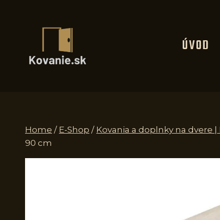
Skip
to
content
ÚVOD
Home
/
E-Shop
/
Kovania a doplnky na dvere 
90 cm