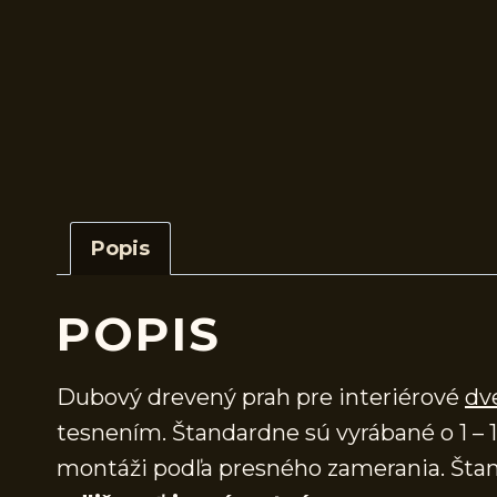
Popis
POPIS
Dubový drevený prah pre interiérové
dv
tesnením. Štandardne sú vyrábané o 1 – 1
montáži podľa presného zamerania. Štan