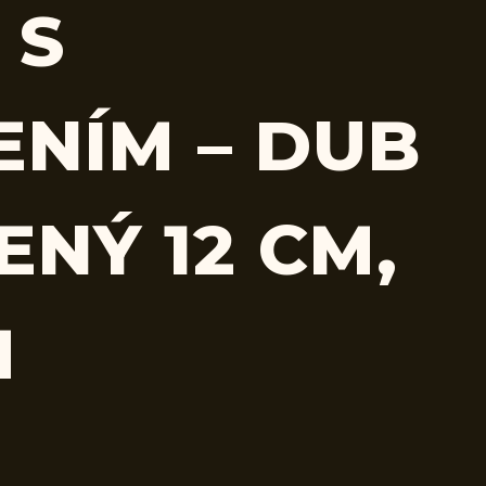
 S
ENÍM – DUB
ENÝ 12 CM,
M