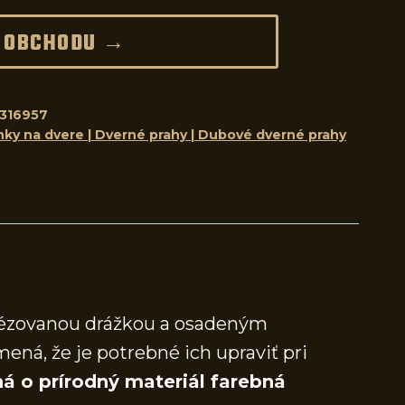
 OBCHODU →
316957
nky na dvere | Dverné prahy | Dubové dverné prahy
frézovanou drážkou a osadeným
mená, že je potrebné ich upraviť pri
á o prírodný materiál farebná