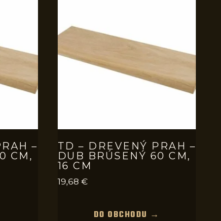
PRAH –
TD – DREVENÝ PRAH –
0 CM,
DUB BRÚSENÝ 60 CM,
16 CM
19,68
€
→
DO OBCHODU →