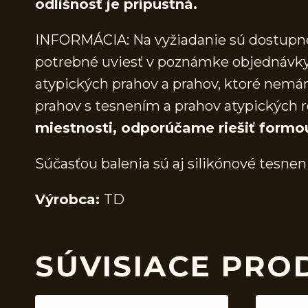
odlišnosť je prípustná.
INFORMÁCIA: Na vyžiadanie sú dostupné 
potrebné uviesť v poznámke objednávky.
atypických prahov a prahov, ktoré nem
prahov s tesnením a prahov atypických r
miestnosti, odporúčame riešiť formo
Súčasťou balenia sú aj silikónové tesnen
Výrobca:
TD
SÚVISIACE PRO