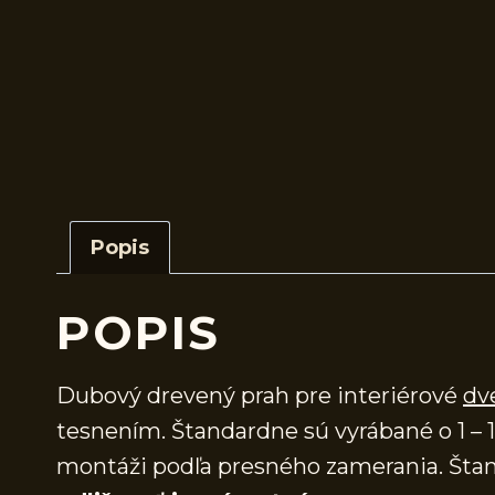
Popis
POPIS
Dubový drevený prah pre interiérové
dv
tesnením. Štandardne sú vyrábané o 1 – 1
montáži podľa presného zamerania. Štan