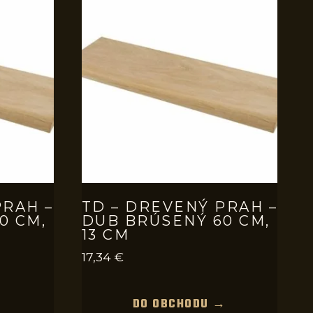
PRAH –
TD – DREVENÝ PRAH –
0 CM,
DUB BRÚSENÝ 60 CM,
13 CM
17,34
€
→
DO OBCHODU →