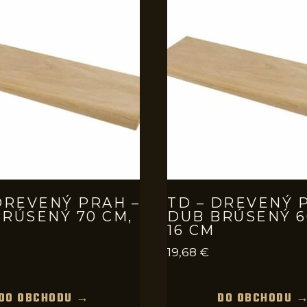
DREVENÝ PRAH –
TD – DREVENÝ 
RÚSENÝ 70 CM,
DUB BRÚSENÝ 6
16 CM
19,68
€
DO OBCHODU →
DO OBCHODU 