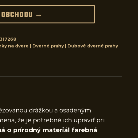
 OBCHODU →
317268
nky na dvere | Dverné prahy | Dubové dverné prahy
frézovanou drážkou a osadeným
mená, že je potrebné ich upraviť pri
á o prírodný materiál farebná