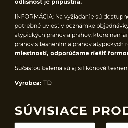
odlišnosť je prípustná.
INFORMÁCIA: Na vyžiadanie sú dostupné 
potrebné uviesť v poznámke objednávky.
atypických prahov a prahov, ktoré nem
prahov s tesnením a prahov atypických r
miestnosti, odporúčame riešiť formo
Súčasťou balenia sú aj silikónové tesnen
Výrobca:
TD
SÚVISIACE PRO