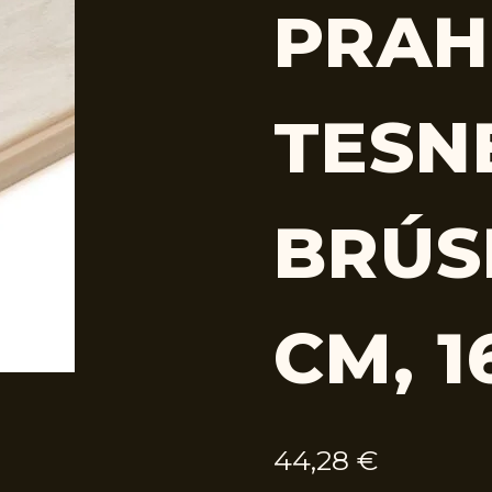
PRAH
TESN
BRÚS
CM, 1
44,28
€