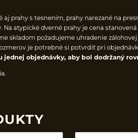
aj prahy s tesnením, prahy narezané na presn
 Na atypické dverné prahy je cena stanovená 
áme skladom požadujeme uhradenie zálohovej 
ozmerov je potrebné si potvrdiť pri objednáv
u jednej objednávky, aby bol dodržaný rov
ia.
DUKTY