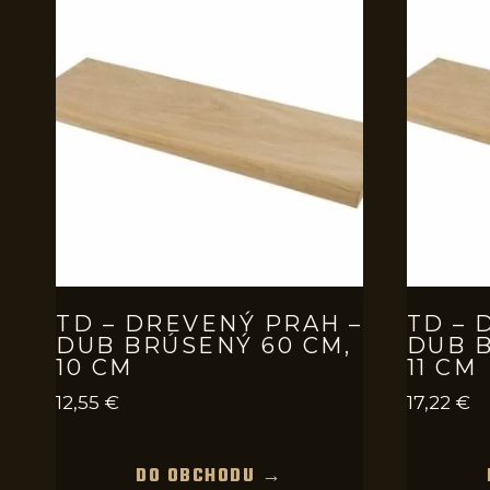
TD – DREVENÝ PRAH –
TD – 
DUB BRÚSENÝ 60 CM,
DUB B
10 CM
11 CM
12,55
€
17,22
€
DO OBCHODU →