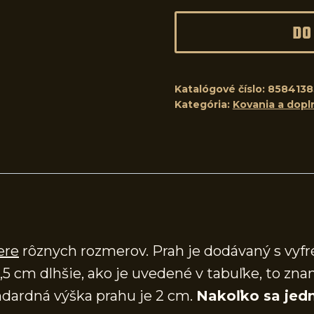
DO
Katalógové číslo:
8584138
Kategória:
Kovania a dopl
ere
rôznych rozmerov. Prah je dodávaný s vy
,5 cm dlhšie, ako je uvedené v tabuľke, to zna
dardná výška prahu je 2 cm.
Nakoľko sa jedn