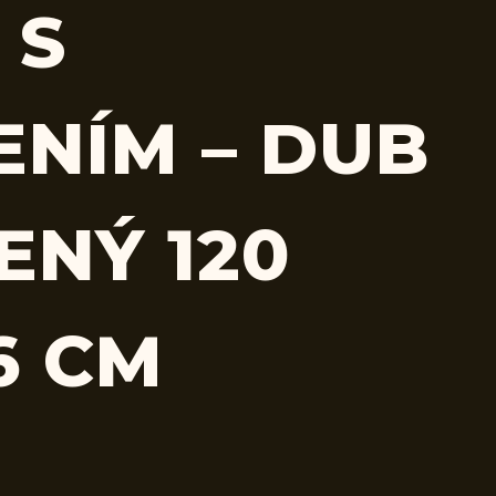
 S
ENÍM – DUB
ENÝ 120
6 CM