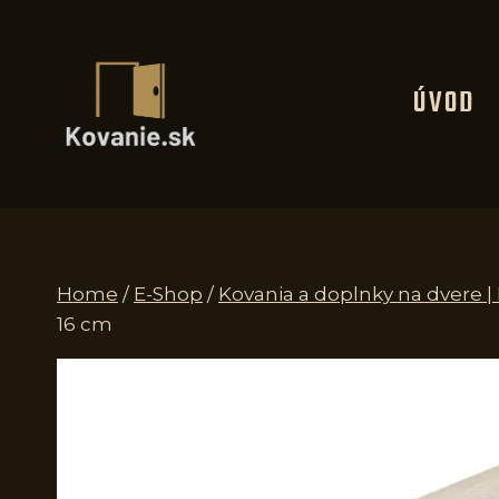
Skip
to
content
ÚVOD
Home
/
E-Shop
/
Kovania a doplnky na dvere 
16 cm