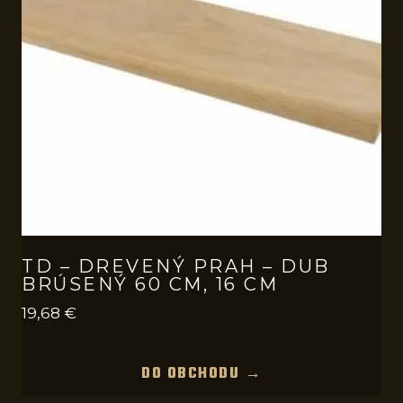
TD – DREVENÝ PRAH – DUB
BRÚSENÝ 60 CM, 16 CM
19,68
€
DO OBCHODU →