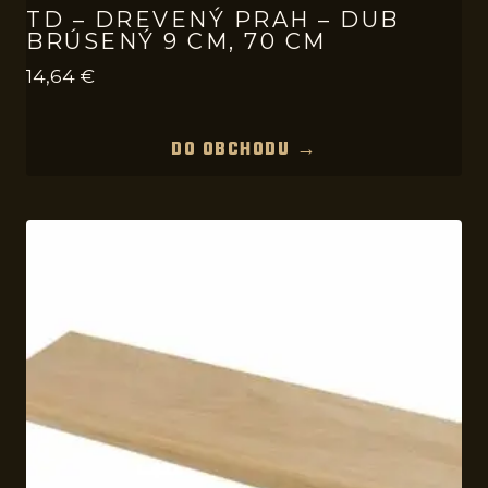
TD – DREVENÝ PRAH – DUB
BRÚSENÝ 9 CM, 70 CM
14,64
€
DO OBCHODU →