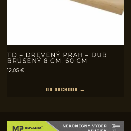
TD – DREVENÝ PRAH – DUB
BRÚSENÝ 8 CM, 60 CM
12,05
€
DO OBCHODU →