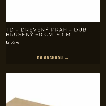
TD – DREVENÝ PRAH – DUB
BRÚSENÝ 60 CM, 9 CM
12,55
€
DO OBCHODU →