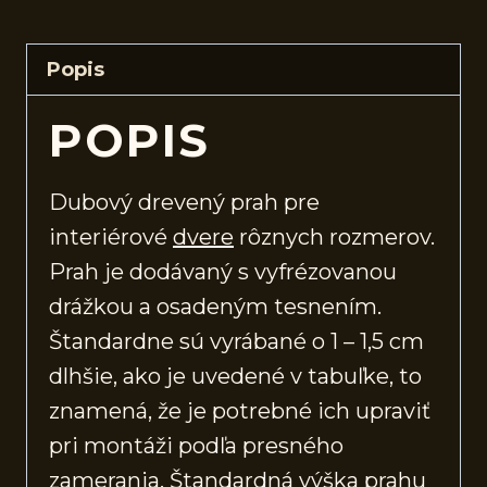
Popis
POPIS
Dubový drevený prah pre
interiérové
dvere
rôznych rozmerov.
Prah je dodávaný s vyfrézovanou
drážkou a osadeným tesnením.
Štandardne sú vyrábané o 1 – 1,5 cm
dlhšie, ako je uvedené v tabuľke, to
znamená, že je potrebné ich upraviť
pri montáži podľa presného
zamerania. Štandardná výška prahu