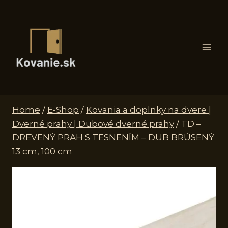
Skip
to
content
Home
/
E-Shop
/
Kovania a doplnky na dvere |
Dverné prahy | Dubové dverné prahy
/
TD –
DREVENÝ PRAH S TESNENÍM – DUB BRÚSENÝ
13 cm, 100 cm