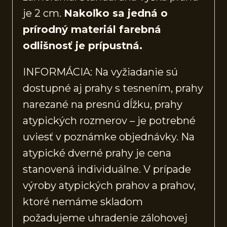
je 2 cm.
Nakoľko sa jedná o
prírodný materiál farebná
odlišnosť je prípustná.
INFORMÁCIA: Na vyžiadanie sú
dostupné aj prahy s tesnením, prahy
narezané na presnú dĺžku, prahy
atypických rozmerov – je potrebné
uviesť v poznámke objednávky. Na
atypické dverné prahy je cena
stanovená individuálne. V prípade
výroby atypických prahov a prahov,
ktoré nemáme skladom
požadujeme uhradenie zálohovej