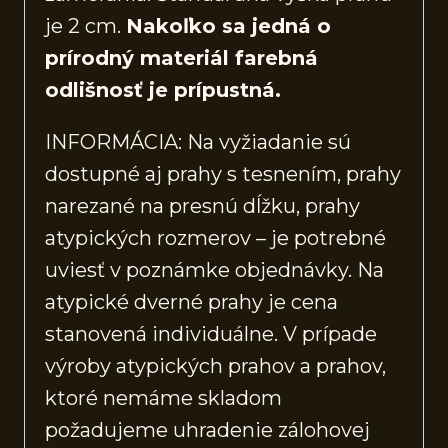
je 2 cm.
Nakoľko sa jedná o
prírodný materiál farebná
odlišnosť je prípustná.
INFORMÁCIA: Na vyžiadanie sú
dostupné aj prahy s tesnením, prahy
narezané na presnú dĺžku, prahy
atypických rozmerov – je potrebné
uviesť v poznámke objednávky. Na
atypické dverné prahy je cena
stanovená individuálne. V prípade
výroby atypických prahov a prahov,
ktoré nemáme skladom
požadujeme uhradenie zálohovej