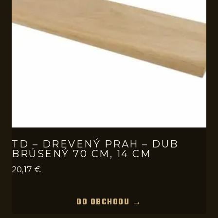
TD – DREVENÝ PRAH – DUB
BRÚSENÝ 70 CM, 14 CM
20,17
€
DO OBCHODU →