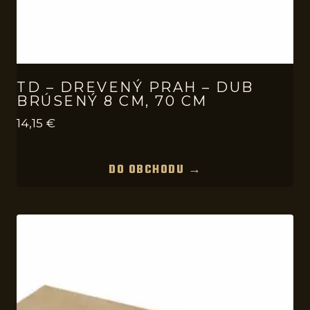
TD – DREVENÝ PRAH – DUB
BRÚSENÝ 8 CM, 70 CM
14,15
€
DO OBCHODU →