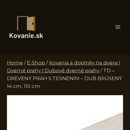
Skip
to
content
Home
/
E-Shop
/
Kovania a doplnky na dvere |
Dverné prahy | Dubové dverné prahy
/
TD –
DREVENÝ PRAH S TESNENÍM – DUB BRÚSENÝ
14 cm, 110 cm