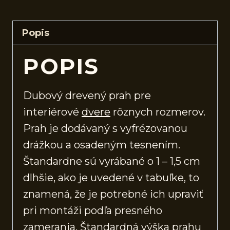
Popis
POPIS
Dubový drevený prah pre
interiérové
dvere
rôznych rozmerov.
Prah je dodávaný s vyfrézovanou
drážkou a osadeným tesnením.
Štandardne sú vyrábané o 1 – 1,5 cm
dlhšie, ako je uvedené v tabuľke, to
znamená, že je potrebné ich upraviť
pri montáži podľa presného
zamerania. Štandardná výška prahu