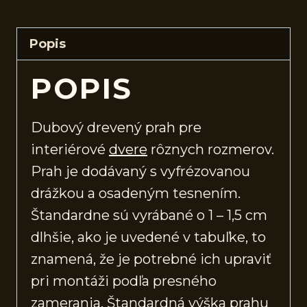
Popis
POPIS
Dubový drevený prah pre
interiérové
dvere
rôznych rozmerov.
Prah je dodávaný s vyfrézovanou
drážkou a osadeným tesnením.
Štandardne sú vyrábané o 1 – 1,5 cm
dlhšie, ako je uvedené v tabuľke, to
znamená, že je potrebné ich upraviť
pri montáži podľa presného
zamerania. Štandardná výška prahu