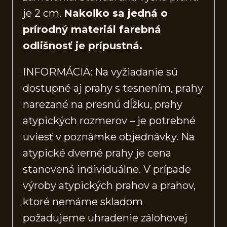
je 2 cm.
Nakoľko sa jedná o
prírodný materiál farebná
odlišnosť je prípustná.
INFORMÁCIA: Na vyžiadanie sú
dostupné aj prahy s tesnením, prahy
narezané na presnú dĺžku, prahy
atypických rozmerov – je potrebné
uviesť v poznámke objednávky. Na
atypické dverné prahy je cena
stanovená individuálne. V prípade
výroby atypických prahov a prahov,
ktoré nemáme skladom
požadujeme uhradenie zálohovej