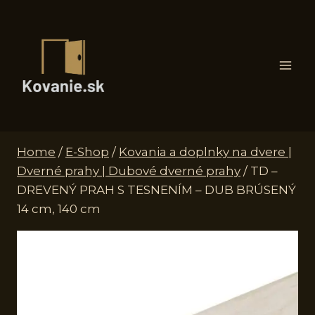
Skip
to
content
Home
/
E-Shop
/
Kovania a doplnky na dvere |
Dverné prahy | Dubové dverné prahy
/
TD –
DREVENÝ PRAH S TESNENÍM – DUB BRÚSENÝ
14 cm, 140 cm