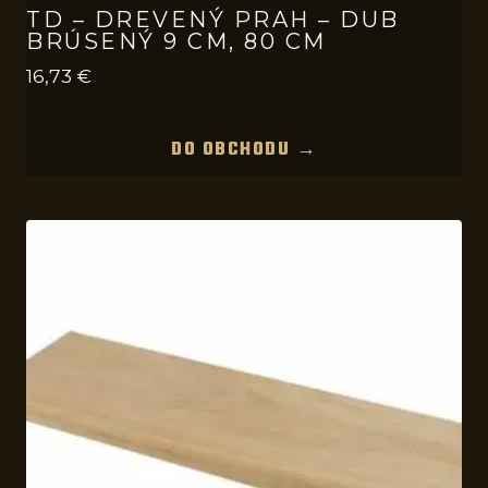
TD – DREVENÝ PRAH – DUB
BRÚSENÝ 9 CM, 80 CM
16,73
€
DO OBCHODU →