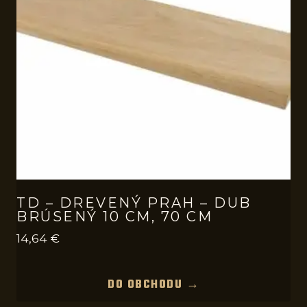
TD – DREVENÝ PRAH – DUB
BRÚSENÝ 10 CM, 70 CM
14,64
€
DO OBCHODU →