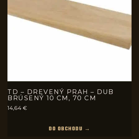
TD – DREVENÝ PRAH – DUB
BRÚSENÝ 10 CM, 70 CM
14,64
€
DO OBCHODU →