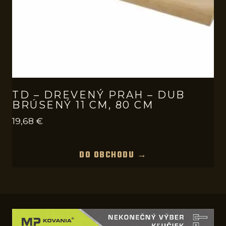
TD – DREVENÝ PRAH – DUB
BRÚSENÝ 11 CM, 80 CM
19,68
€
DO OBCHODU →