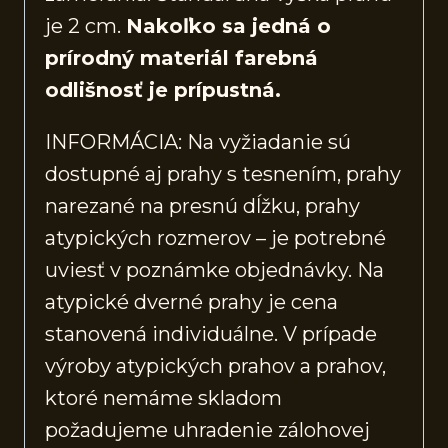
je 2 cm.
Nakoľko sa jedná o
prírodný materiál farebná
odlišnosť je prípustná.
INFORMÁCIA: Na vyžiadanie sú
dostupné aj prahy s tesnením, prahy
narezané na presnú dĺžku, prahy
atypických rozmerov – je potrebné
uviesť v poznámke objednávky. Na
atypické dverné prahy je cena
stanovená individuálne. V prípade
výroby atypických prahov a prahov,
ktoré nemáme skladom
požadujeme uhradenie zálohovej