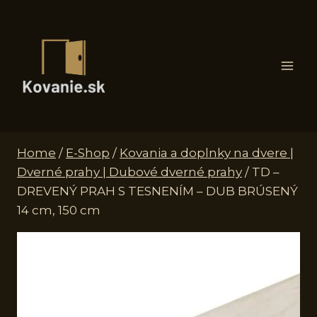
Skip
to
content
Home
/
E-Shop
/
Kovania a doplnky na dvere |
Dverné prahy | Dubové dverné prahy
/
TD –
DREVENÝ PRAH S TESNENÍM – DUB BRÚSENÝ
14 cm, 150 cm