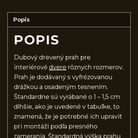
Popis
POPIS
Dubový drevený prah pre
interiérové
dvere
rôznych rozmerov.
Prah je dodávaný s vyfrézovanou
drážkou a osadeným tesnením.
Štandardne sú vyrábané o 1 – 1,5 cm
dlhšie, ako je uvedené v tabuľke, to
znamená, že je potrebné ich upraviť
pri montáži podľa presného
zamerania. Štandardná výška prahu