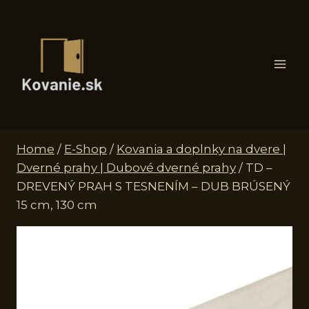
Skip
to
content
Home
/
E-Shop
/
Kovania a doplnky na dvere |
Dverné prahy | Dubové dverné prahy
/
TD –
DREVENÝ PRAH S TESNENÍM – DUB BRÚSENÝ
15 cm, 130 cm