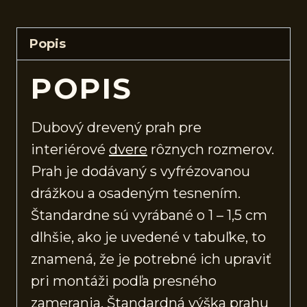
Popis
POPIS
Dubový drevený prah pre
interiérové
dvere
rôznych rozmerov.
Prah je dodávaný s vyfrézovanou
drážkou a osadeným tesnením.
Štandardne sú vyrábané o 1 – 1,5 cm
dlhšie, ako je uvedené v tabuľke, to
znamená, že je potrebné ich upraviť
pri montáži podľa presného
zamerania. Štandardná výška prahu