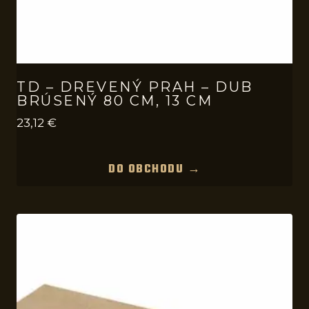
TD – DREVENÝ PRAH – DUB
BRÚSENÝ 80 CM, 13 CM
23,12
€
DO OBCHODU →