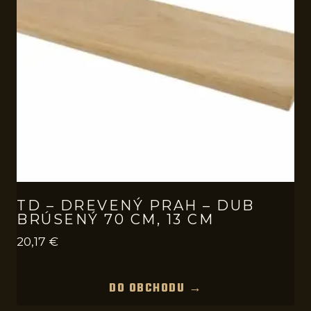
TD – DREVENÝ PRAH – DUB
BRÚSENÝ 70 CM, 13 CM
20,17
€
DO OBCHODU →