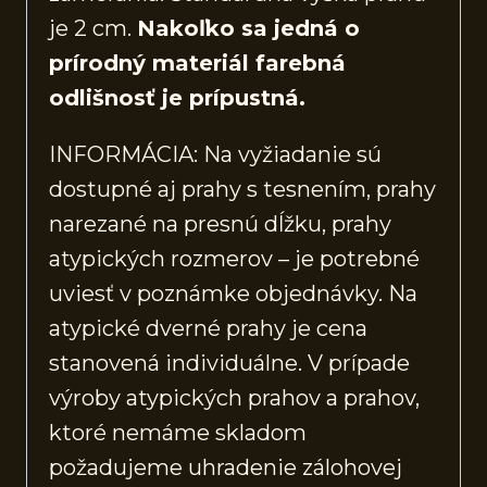
je 2 cm.
Nakoľko sa jedná o
prírodný materiál farebná
odlišnosť je prípustná.
INFORMÁCIA: Na vyžiadanie sú
dostupné aj prahy s tesnením, prahy
narezané na presnú dĺžku, prahy
atypických rozmerov – je potrebné
uviesť v poznámke objednávky. Na
atypické dverné prahy je cena
stanovená individuálne. V prípade
výroby atypických prahov a prahov,
ktoré nemáme skladom
požadujeme uhradenie zálohovej