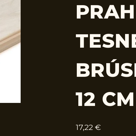
PRAH
TESN
BRÚS
12 CM
17,22
€