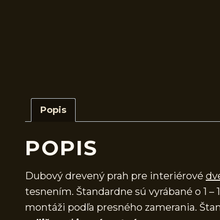
Popis
POPIS
Dubový drevený prah pre interiérové
dv
tesnením. Štandardne sú vyrábané o 1 – 1
montáži podľa presného zamerania. Štan