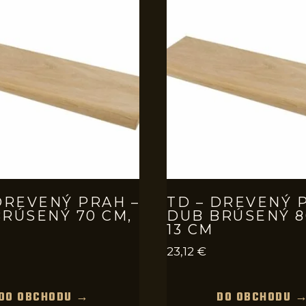
DREVENÝ PRAH –
TD – DREVENÝ 
RÚSENÝ 70 CM,
DUB BRÚSENÝ 8
13 CM
23,12
€
DO OBCHODU →
DO OBCHODU 