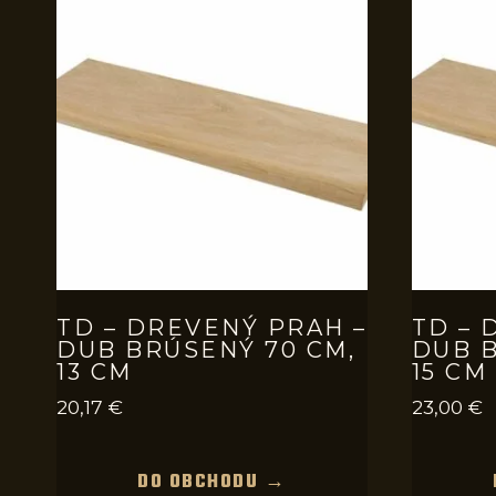
TD – DREVENÝ PRAH –
TD – 
DUB BRÚSENÝ 70 CM,
DUB B
13 CM
15 CM
20,17
€
23,00
€
DO OBCHODU →