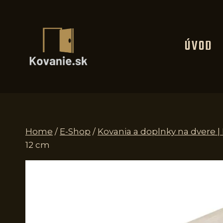
Skip
to
content
ÚVOD
Home
/
E-Shop
/
Kovania a doplnky na dvere 
12 cm