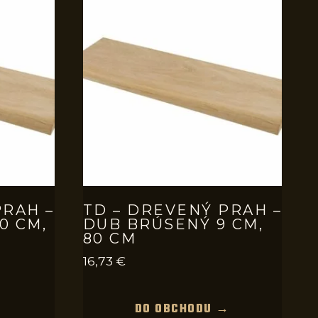
PRAH –
TD – DREVENÝ PRAH –
0 CM,
DUB BRÚSENÝ 9 CM,
80 CM
16,73
€
→
DO OBCHODU →