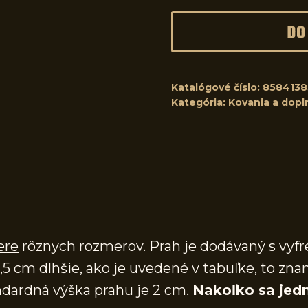
DO
Katalógové číslo:
8584138
Kategória:
Kovania a dopl
ere
rôznych rozmerov. Prah je dodávaný s vy
,5 cm dlhšie, ako je uvedené v tabuľke, to zna
dardná výška prahu je 2 cm.
Nakoľko sa jedn