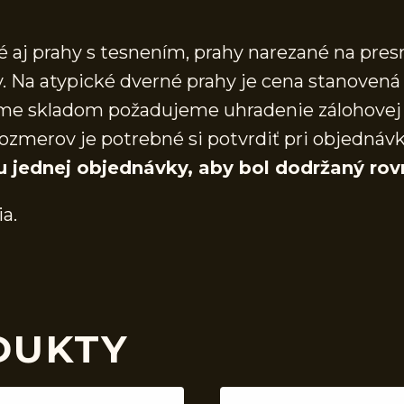
aj prahy s tesnením, prahy narezané na presn
 Na atypické dverné prahy je cena stanovená 
áme skladom požadujeme uhradenie zálohovej 
ozmerov je potrebné si potvrdiť pri objednáv
u jednej objednávky, aby bol dodržaný rov
ia.
DUKTY