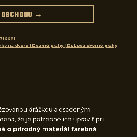
 OBCHODU →
316681
nky na dvere | Dverné prahy | Dubové dverné prahy
frézovanou drážkou a osadeným
mená, že je potrebné ich upraviť pri
á o prírodný materiál farebná