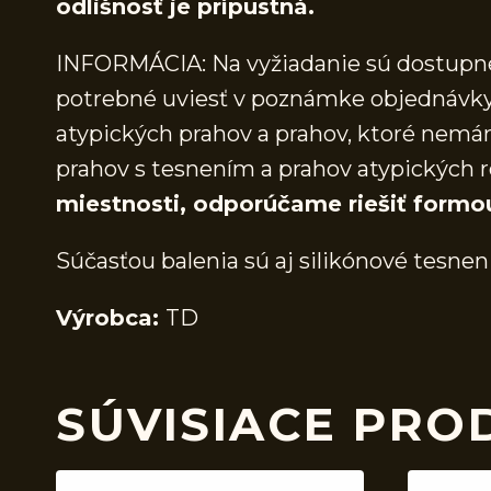
odlišnosť je prípustná.
INFORMÁCIA: Na vyžiadanie sú dostupné 
potrebné uviesť v poznámke objednávky.
atypických prahov a prahov, ktoré nem
prahov s tesnením a prahov atypických r
miestnosti, odporúčame riešiť formo
Súčasťou balenia sú aj silikónové tesnen
Výrobca:
TD
SÚVISIACE PRO