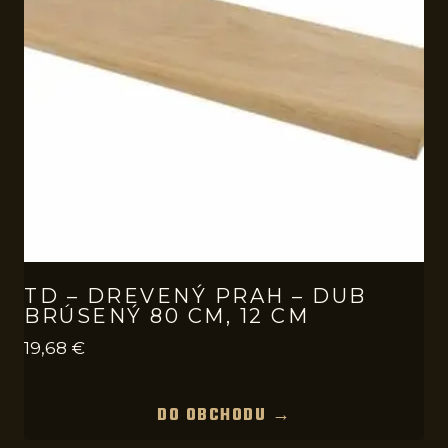
TD – DREVENÝ PRAH – DUB
BRÚSENÝ 80 CM, 12 CM
19,68
€
DO OBCHODU →