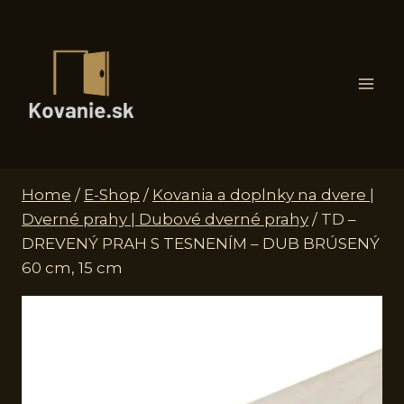
Skip
to
content
Home
/
E-Shop
/
Kovania a doplnky na dvere |
Dverné prahy | Dubové dverné prahy
/
TD –
DREVENÝ PRAH S TESNENÍM – DUB BRÚSENÝ
60 cm, 15 cm