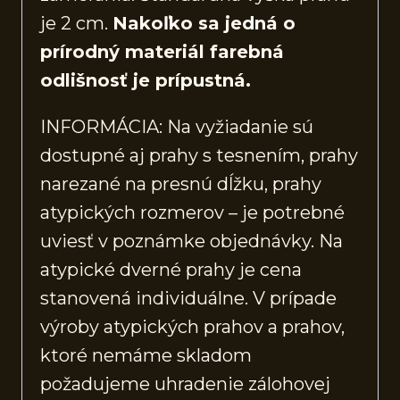
je 2 cm.
Nakoľko sa jedná o
prírodný materiál farebná
odlišnosť je prípustná.
INFORMÁCIA: Na vyžiadanie sú
dostupné aj prahy s tesnením, prahy
narezané na presnú dĺžku, prahy
atypických rozmerov – je potrebné
uviesť v poznámke objednávky. Na
atypické dverné prahy je cena
stanovená individuálne. V prípade
výroby atypických prahov a prahov,
ktoré nemáme skladom
požadujeme uhradenie zálohovej