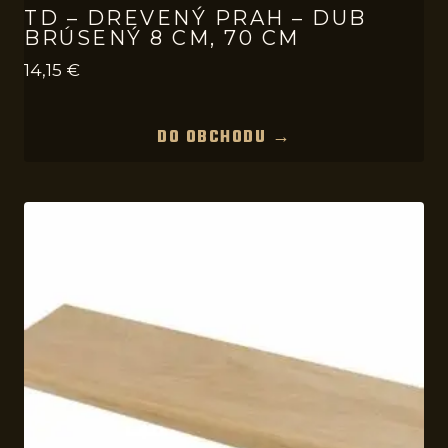
TD – DREVENÝ PRAH – DUB
BRÚSENÝ 8 CM, 70 CM
14,15
€
DO OBCHODU →