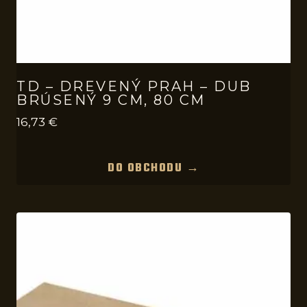
TD – DREVENÝ PRAH – DUB
BRÚSENÝ 9 CM, 80 CM
16,73
€
DO OBCHODU →