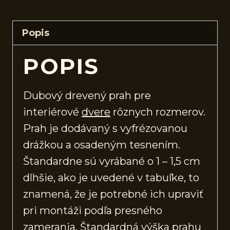
Popis
POPIS
Dubový drevený prah pre
interiérové
dvere
rôznych rozmerov.
Prah je dodávaný s vyfrézovanou
drážkou a osadeným tesnením.
Štandardne sú vyrábané o 1 – 1,5 cm
dlhšie, ako je uvedené v tabuľke, to
znamená, že je potrebné ich upraviť
pri montáži podľa presného
zamerania. Štandardná výška prahu