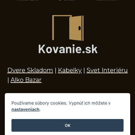
Dvere Skladom
|
Kabelky
|
Svet Interiéru
|
Alko Bazar
Používame súbory cookies. Vypnúť ich môžete v
nastaveniach
.
© 2026 Kľučky na dvere, madlá, kovania,
doplnky do kúpeľne a príslušenstvo
OK