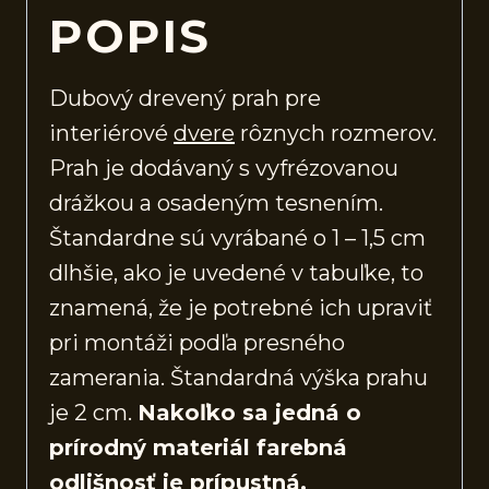
POPIS
Dubový drevený prah pre
interiérové
dvere
rôznych rozmerov.
Prah je dodávaný s vyfrézovanou
drážkou a osadeným tesnením.
Štandardne sú vyrábané o 1 – 1,5 cm
dlhšie, ako je uvedené v tabuľke, to
znamená, že je potrebné ich upraviť
pri montáži podľa presného
zamerania. Štandardná výška prahu
je 2 cm.
Nakoľko sa jedná o
prírodný materiál farebná
odlišnosť je prípustná.