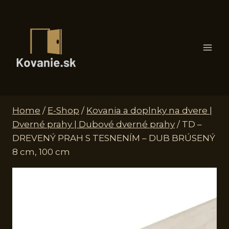
Skip
to
content
Home
/
E-Shop
/
Kovania a doplnky na dvere |
Dverné prahy | Dubové dverné prahy
/
TD –
DREVENÝ PRAH S TESNENÍM – DUB BRÚSENÝ
8 cm, 100 cm