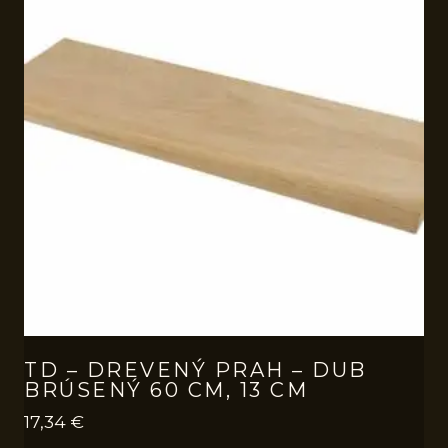
TD – DREVENÝ PRAH – DUB
BRÚSENÝ 60 CM, 13 CM
17,34
€