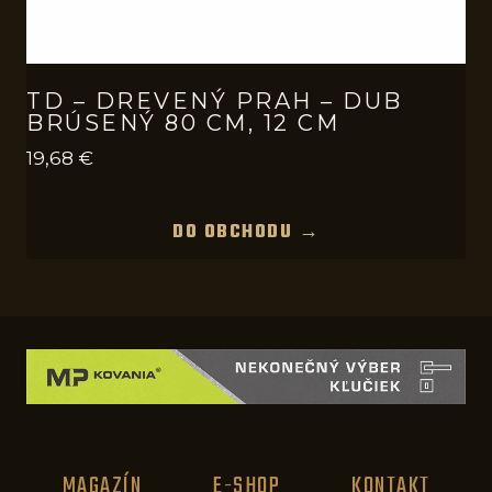
TD – DREVENÝ PRAH – DUB
BRÚSENÝ 80 CM, 12 CM
19,68
€
DO OBCHODU →
MAGAZÍN
E-SHOP
KONTAKT