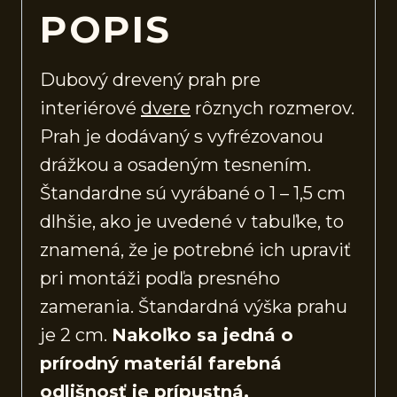
POPIS
Dubový drevený prah pre
interiérové
dvere
rôznych rozmerov.
Prah je dodávaný s vyfrézovanou
drážkou a osadeným tesnením.
Štandardne sú vyrábané o 1 – 1,5 cm
dlhšie, ako je uvedené v tabuľke, to
znamená, že je potrebné ich upraviť
pri montáži podľa presného
zamerania. Štandardná výška prahu
je 2 cm.
Nakoľko sa jedná o
prírodný materiál farebná
odlišnosť je prípustná.