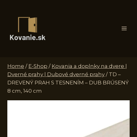
Skip
to
content
Home
/
E-Shop
/
Kovania a doplnky na dvere |
Dverné prahy | Dubové dverné prahy
/
TD –
DREVENÝ PRAH S TESNENÍM – DUB BRÚSENÝ
8 cm, 140 cm