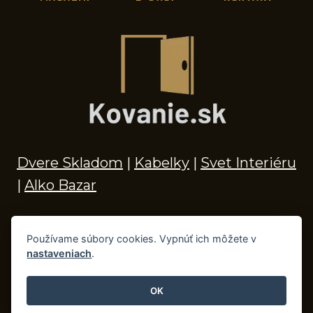
Dvere Skladom
|
Kabelky
|
Svet Interiéru
|
Alko Bazar
Používame súbory cookies. Vypnúť ich môžete v
nastaveniach
.
© 2026 Kľučky na dvere, madlá, kovania,
doplnky do kúpeľne a príslušenstvo
OK