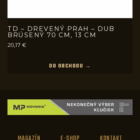
TD – DREVENÝ PRAH – DUB
BRÚSENÝ 70 CM, 13 CM
20,17
€
DO OBCHODU →
MAGAZÍN
E-SHOP
KONTAKT