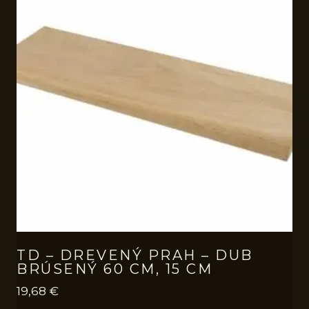
TD – DREVENÝ PRAH – DUB
BRÚSENÝ 60 CM, 15 CM
19,68
€