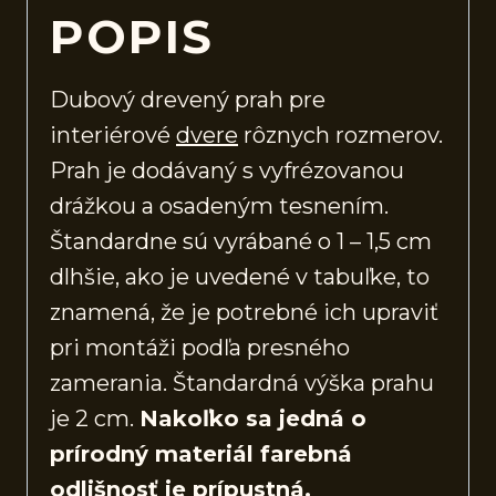
POPIS
Dubový drevený prah pre
interiérové
dvere
rôznych rozmerov.
Prah je dodávaný s vyfrézovanou
drážkou a osadeným tesnením.
Štandardne sú vyrábané o 1 – 1,5 cm
dlhšie, ako je uvedené v tabuľke, to
znamená, že je potrebné ich upraviť
pri montáži podľa presného
zamerania. Štandardná výška prahu
je 2 cm.
Nakoľko sa jedná o
prírodný materiál farebná
odlišnosť je prípustná.