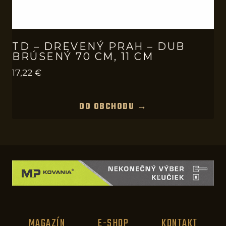
TD – DREVENÝ PRAH – DUB
BRÚSENÝ 70 CM, 11 CM
17,22
€
DO OBCHODU →
MAGAZÍN
E-SHOP
KONTAKT