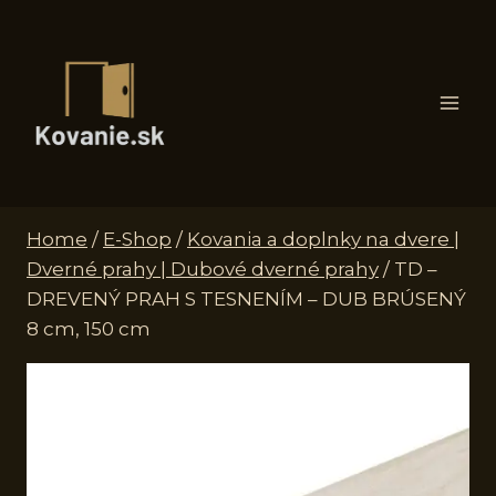
Skip
to
content
Home
/
E-Shop
/
Kovania a doplnky na dvere |
Dverné prahy | Dubové dverné prahy
/
TD –
DREVENÝ PRAH S TESNENÍM – DUB BRÚSENÝ
8 cm, 150 cm