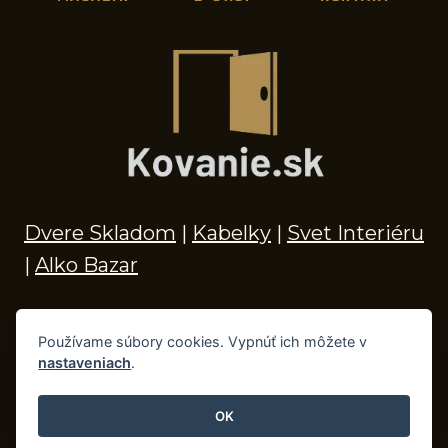
Dvere Skladom
|
Kabelky
|
Svet Interiéru
|
Alko Bazar
Používame súbory cookies. Vypnúť ich môžete v
nastaveniach
.
© 2026 Kľučky na dvere, madlá, kovania,
doplnky do kúpeľne a príslušenstvo
OK