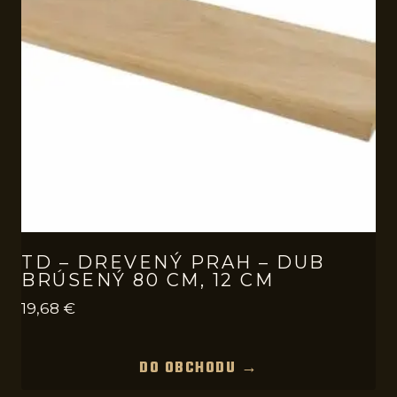
TD – DREVENÝ PRAH – DUB
BRÚSENÝ 80 CM, 12 CM
19,68
€
DO OBCHODU →