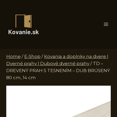
Skip
to
content
Home
/
E-Shop
/
Kovania a doplnky na dvere |
Dverné prahy | Dubové dverné prahy
/
TD –
DREVENÝ PRAH S TESNENÍM – DUB BRÚSENÝ
80 cm, 14 cm