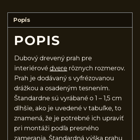
Popis
POPIS
Dubový drevený prah pre
interiérové
dvere
rôznych rozmerov.
Prah je dodávaný s vyfrézovanou
drážkou a osadeným tesnením.
Štandardne sú vyrábané o 1 – 1,5 cm
dlhšie, ako je uvedené v tabuľke, to
znamená, že je potrebné ich upraviť
pri montáži podľa presného
zamerania. Štandardná výška prahu