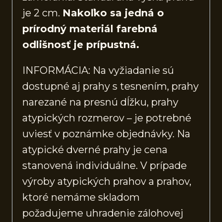
je 2 cm.
Nakoľko sa jedná o
prírodný materiál farebná
odlišnosť je prípustná.
INFORMÁCIA: Na vyžiadanie sú
dostupné aj prahy s tesnením, prahy
narezané na presnú dĺžku, prahy
atypických rozmerov – je potrebné
uviesť v poznámke objednávky. Na
atypické dverné prahy je cena
stanovená individuálne. V prípade
výroby atypických prahov a prahov,
ktoré nemáme skladom
požadujeme uhradenie zálohovej