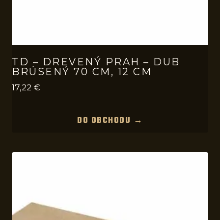
TD – DREVENÝ PRAH – DUB
BRÚSENÝ 70 CM, 12 CM
17,22
€
DO OBCHODU →