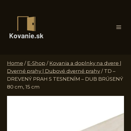
Skip
to
content
Home
/
E-Shop
/
Kovania a doplnky na dvere |
Dverné prahy | Dubové dverné prahy
/
TD –
DREVENÝ PRAH S TESNENÍM – DUB BRÚSENÝ
80 cm, 15 cm