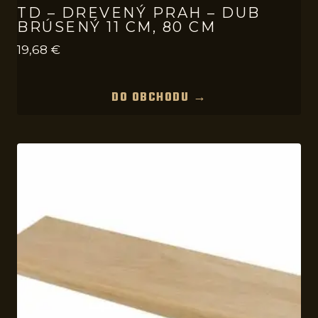
TD – DREVENÝ PRAH – DUB
BRÚSENÝ 11 CM, 80 CM
19,68
€
DO OBCHODU →