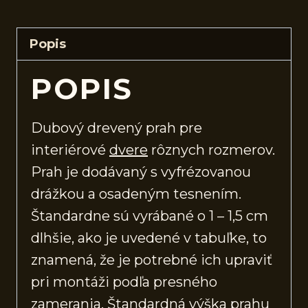
Popis
POPIS
Dubový drevený prah pre
interiérové
dvere
rôznych rozmerov.
Prah je dodávaný s vyfrézovanou
drážkou a osadeným tesnením.
Štandardne sú vyrábané o 1 – 1,5 cm
dlhšie, ako je uvedené v tabuľke, to
znamená, že je potrebné ich upraviť
pri montáži podľa presného
zamerania. Štandardná výška prahu