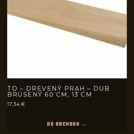
TD – DREVENÝ PRAH – DUB
BRÚSENÝ 60 CM, 13 CM
17,34
€
DO OBCHODU →