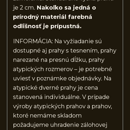
je 2 cm.
Nakoľko sa jedná o
prírodný materiál farebná
odlišnosť je prípustná.
INFORMÁCIA: Na vyžiadanie sú
dostupné aj prahy s tesnením, prahy
narezané na presnú dĺžku, prahy
atypických rozmerov – je potrebné
uviesť v poznámke objednávky. Na
atypické dverné prahy je cena
stanovená individuálne. V prípade
výroby atypických prahov a prahov,
ktoré nemáme skladom
požadujeme uhradenie zálohovej