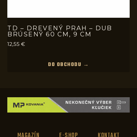
TD – DREVENÝ PRAH – DUB
BRÚSENÝ 60 CM, 9 CM
12,55
€
DO OBCHODU →
MAGAZÍN
E-SHOP
KONTAKT