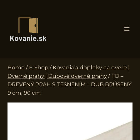
Skip
to
content
Home
/
E-Shop
/
Kovania a doplnky na dvere |
Dverné prahy | Dubové dverné prahy
/
TD –
DREVENÝ PRAH S TESNENÍM – DUB BRÚSENÝ
9 cm, 90 cm