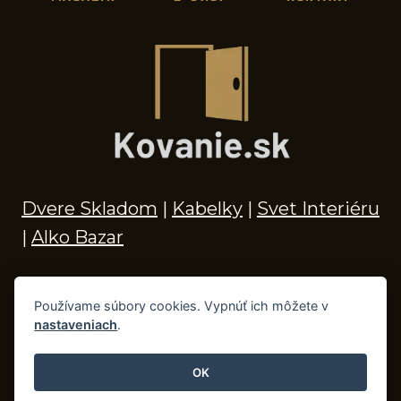
Dvere Skladom
|
Kabelky
|
Svet Interiéru
|
Alko Bazar
Používame súbory cookies. Vypnúť ich môžete v
nastaveniach
.
© 2026 Kľučky na dvere, madlá, kovania,
doplnky do kúpeľne a príslušenstvo
OK