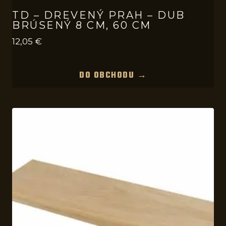
TD – DREVENÝ PRAH – DUB
BRÚSENÝ 8 CM, 60 CM
12,05
€
DO OBCHODU →