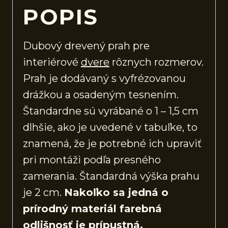
POPIS
Dubový drevený prah pre
interiérové
dvere
rôznych rozmerov.
Prah je dodávaný s vyfrézovanou
drážkou a osadeným tesnením.
Štandardne sú vyrábané o 1 – 1,5 cm
dlhšie, ako je uvedené v tabuľke, to
znamená, že je potrebné ich upraviť
pri montáži podľa presného
zamerania. Štandardná výška prahu
je 2 cm.
Nakoľko sa jedná o
prírodný materiál farebná
odlišnosť je prípustná.