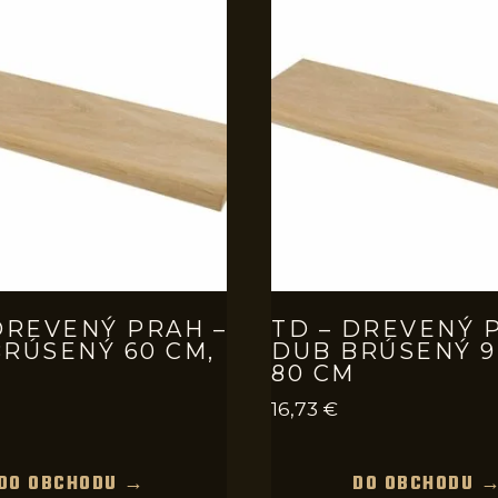
DREVENÝ PRAH –
TD – DREVENÝ 
RÚSENÝ 60 CM,
DUB BRÚSENÝ 9
80 CM
16,73
€
DO OBCHODU →
DO OBCHODU 