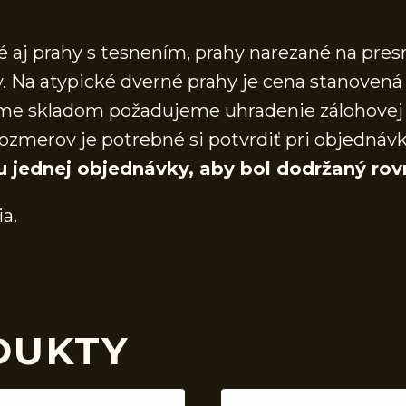
aj prahy s tesnením, prahy narezané na presn
 Na atypické dverné prahy je cena stanovená 
áme skladom požadujeme uhradenie zálohovej 
ozmerov je potrebné si potvrdiť pri objednáv
u jednej objednávky, aby bol dodržaný rov
ia.
DUKTY