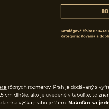
DO
Katalógové číslo:
8584138
Kategória:
Kovania a dopl
ere
rôznych rozmerov. Prah je dodávaný s vy
,5 cm dlhšie, ako je uvedené v tabuľke, to zna
dardná výška prahu je 2 cm.
Nakoľko sa jedn