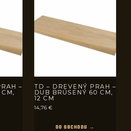
PRAH –
TD – DREVENÝ PRAH –
 CM,
DUB BRÚSENÝ 60 CM,
12 CM
14,76
€
→
DO OBCHODU →