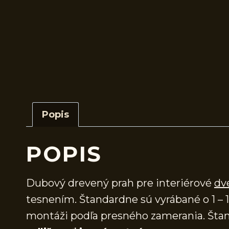
Popis
POPIS
Dubový drevený prah pre interiérové
dv
tesnením. Štandardne sú vyrábané o 1 – 1
montáži podľa presného zamerania. Štan