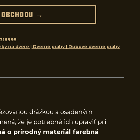
 OBCHODU →
316995
nky na dvere | Dverné prahy | Dubové dverné prahy
frézovanou drážkou a osadeným
mená, že je potrebné ich upraviť pri
á o prírodný materiál farebná