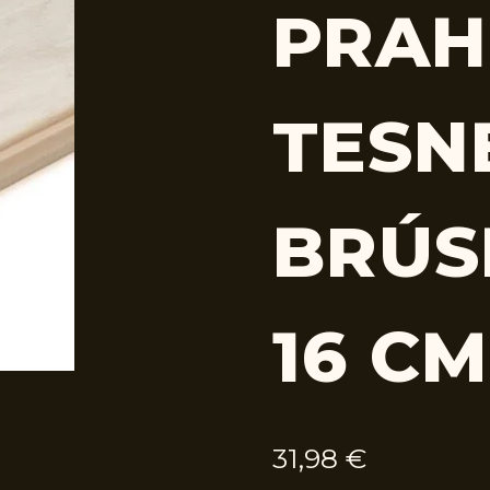
PRAH
TESN
BRÚS
16 CM
31,98
€