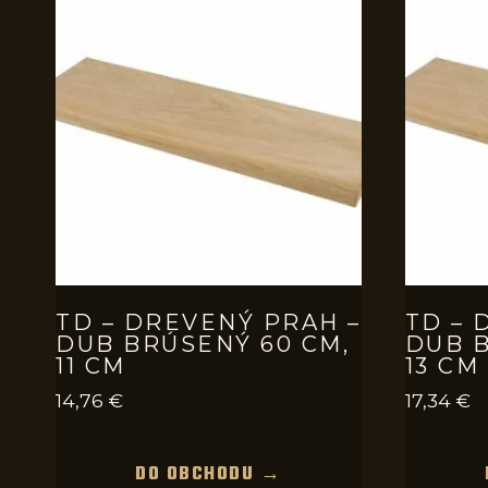
TD – DREVENÝ PRAH –
TD – 
DUB BRÚSENÝ 60 CM,
DUB B
11 CM
13 CM
14,76
€
17,34
€
DO OBCHODU →