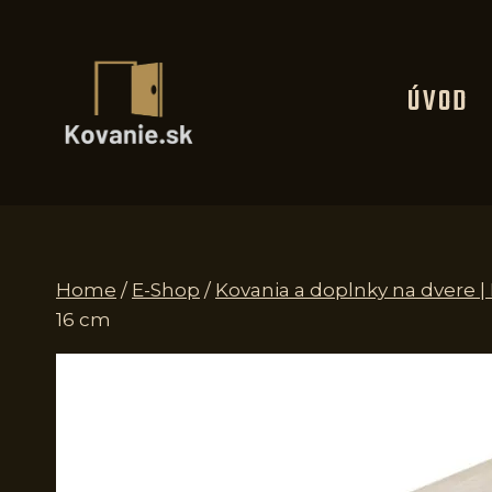
Skip
to
content
ÚVOD
Home
/
E-Shop
/
Kovania a doplnky na dvere 
16 cm