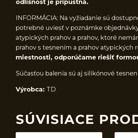
odlišnosť je prípustná.
INFORMÁCIA: Na vyžiadanie sú dostupné 
potrebné uviesť v poznámke objednávky.
atypických prahov a prahov, ktoré nem
prahov s tesnením a prahov atypických r
miestnosti, odporúčame riešiť formo
Súčasťou balenia sú aj silikónové tesnen
Výrobca:
TD
SÚVISIACE PRO