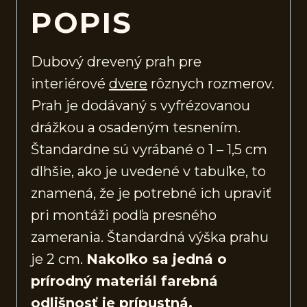
POPIS
Dubový drevený prah pre
interiérové
dvere
rôznych rozmerov.
Prah je dodávaný s vyfrézovanou
drážkou a osadeným tesnením.
Štandardne sú vyrábané o 1 – 1,5 cm
dlhšie, ako je uvedené v tabuľke, to
znamená, že je potrebné ich upraviť
pri montáži podľa presného
zamerania. Štandardná výška prahu
je 2 cm.
Nakoľko sa jedná o
prírodný materiál farebná
odlišnosť je prípustná.