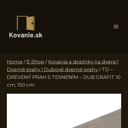
Skip
to
content
Home
/
E-Shop
/
Kovania a doplnky na dvere |
Dverné prahy | Dubové dverné prahy
/
TD –
DREVENÝ PRAH S TESNENÍM – DUB GRAFIT 10
cm, 150 cm