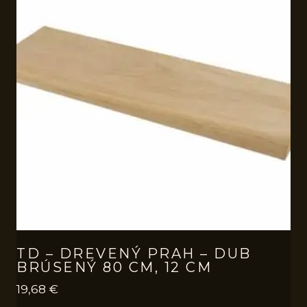
TD – DREVENÝ PRAH – DUB
BRÚSENÝ 80 CM, 12 CM
19,68
€