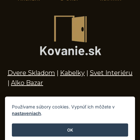
Dvere Skladom
|
Kabelky
|
Svet Interiéru
|
Alko Bazar
Používame súbory cookies. Vypnúť ich môžete v
nastaveniach
.
© 2026 Kľučky na dvere, madlá, kovania,
doplnky do kúpeľne a príslušenstvo
OK