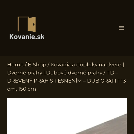
Skip
to
content
Home
/
E-Shop
/
Kovania a doplnky na dvere |
Dverné prahy | Dubové dverné prahy
/
TD –
DREVENÝ PRAH S TESNENÍM – DUB GRAFIT 13
cm, 150 cm