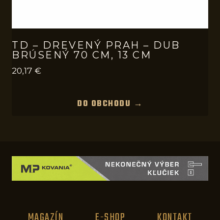
TD – DREVENÝ PRAH – DUB
BRÚSENÝ 70 CM, 13 CM
20,17
€
DO OBCHODU →
MAGAZÍN
E-SHOP
KONTAKT