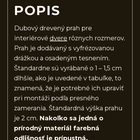
POPIS
Dubový drevený prah pre
interiérové
dvere
rôznych rozmerov.
Prah je dodávaný s vyfrézovanou
drážkou a osadeným tesnením.
Štandardne sú vyrábané o 1 – 1,5 cm
dlhšie, ako je uvedené v tabuľke, to
znamená, že je potrebné ich upraviť
pri montáži podľa presného
zamerania. Štandardná výška prahu
je 2 cm.
Nakoľko sa jedná o
prírodný materiál farebná
odlišnosť je prípustná.