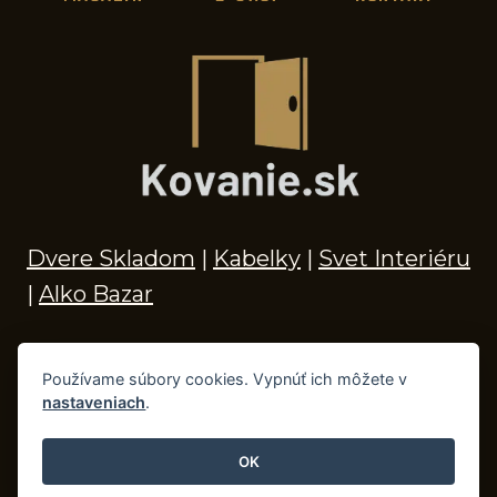
Dvere Skladom
|
Kabelky
|
Svet Interiéru
|
Alko Bazar
Používame súbory cookies. Vypnúť ich môžete v
nastaveniach
.
© 2026 Kľučky na dvere, madlá, kovania,
doplnky do kúpeľne a príslušenstvo
OK