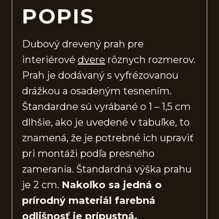
POPIS
Dubový drevený prah pre
interiérové
dvere
rôznych rozmerov.
Prah je dodávaný s vyfrézovanou
drážkou a osadeným tesnením.
Štandardne sú vyrábané o 1 – 1,5 cm
dlhšie, ako je uvedené v tabuľke, to
znamená, že je potrebné ich upraviť
pri montáži podľa presného
zamerania. Štandardná výška prahu
je 2 cm.
Nakoľko sa jedná o
prírodný materiál farebná
odlišnosť je prípustná.