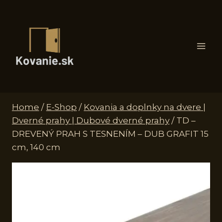
Skip
to
content
Home
/
E-Shop
/
Kovania a doplnky na dvere |
Dverné prahy | Dubové dverné prahy
/
TD –
DREVENÝ PRAH S TESNENÍM – DUB GRAFIT 15
cm, 140 cm