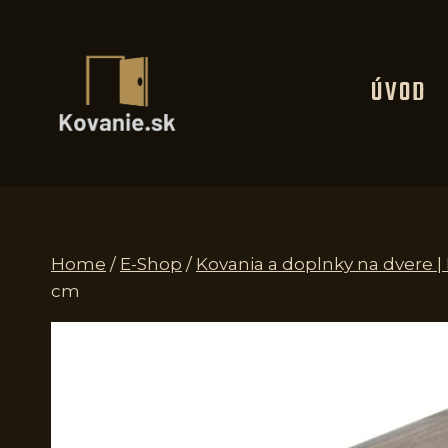
Skip
to
content
ÚVOD
Home
/
E-Shop
/
Kovania a doplnky na dvere 
cm