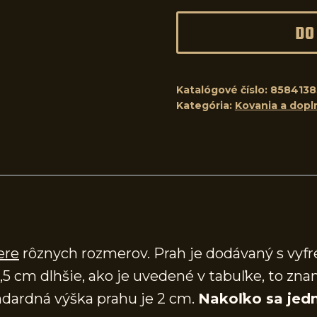
DO
Katalógové číslo:
8584138
Kategória:
Kovania a dopl
ere
rôznych rozmerov. Prah je dodávaný s vy
,5 cm dlhšie, ako je uvedené v tabuľke, to zna
dardná výška prahu je 2 cm.
Nakoľko sa jedn