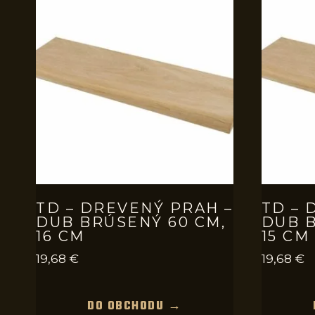
TD – DREVENÝ PRAH –
TD – 
DUB BRÚSENÝ 60 CM,
DUB B
16 CM
15 CM
19,68
€
19,68
€
DO OBCHODU →