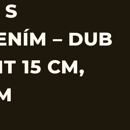
 S
ENÍM – DUB
T 15 CM,
CM