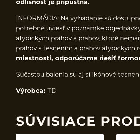
odlišnosť je prípustná.
INFORMÁCIA: Na vyžiadanie sú dostupné 
potrebné uviesť v poznámke objednávky.
atypických prahov a prahov, ktoré nem
prahov s tesnením a prahov atypických r
miestnosti, odporúčame riešiť formo
Súčasťou balenia sú aj silikónové tesnen
Výrobca:
TD
SÚVISIACE PRO