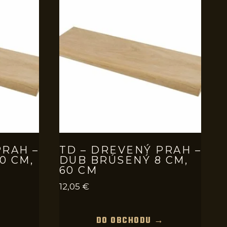
PRAH –
TD – DREVENÝ PRAH –
0 CM,
DUB BRÚSENÝ 8 CM,
60 CM
12,05
€
→
DO OBCHODU →