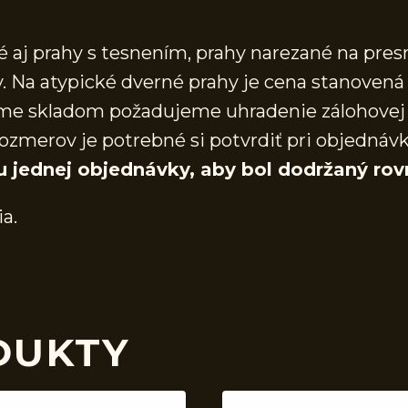
aj prahy s tesnením, prahy narezané na presn
 Na atypické dverné prahy je cena stanovená 
áme skladom požadujeme uhradenie zálohovej 
ozmerov je potrebné si potvrdiť pri objednáv
u jednej objednávky, aby bol dodržaný rov
ia.
DUKTY