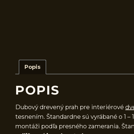
Popis
POPIS
Dubový drevený prah pre interiérové
dv
tesnením. Štandardne sú vyrábané o 1 – 1
montáži podľa presného zamerania. Štan