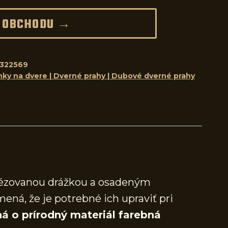
 OBCHODU →
322569
nky na dvere | Dverné prahy | Dubové dverné prahy
frézovanou drážkou a osadeným
mená, že je potrebné ich upraviť pri
á o prírodný materiál farebná