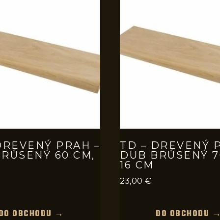
DREVENÝ PRAH –
TD – DREVENÝ 
RÚSENÝ 60 CM,
DUB BRÚSENÝ 7
16 CM
23,00
€
DO OBCHODU →
DO OBCHODU 