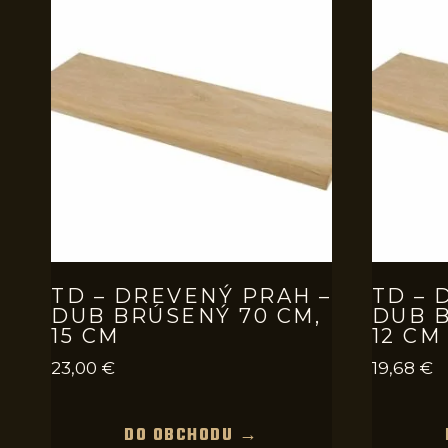
TD – DREVENÝ PRAH –
TD – 
DUB BRÚSENÝ 70 CM,
DUB B
15 CM
12 CM
23,00
€
19,68
€
DO OBCHODU →