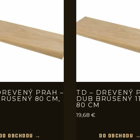
DREVENÝ PRAH –
TD – DREVENÝ 
RÚSENÝ 80 CM,
DUB BRÚSENÝ 11
80 CM
19,68
€
DO OBCHODU →
DO OBCHODU 