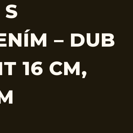
 S
ENÍM – DUB
T 16 CM,
CM