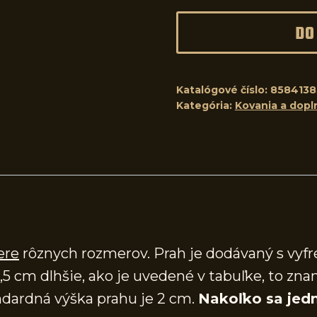
DO
Katalógové číslo:
8584138
Kategória:
Kovania a dopl
ere
rôznych rozmerov. Prah je dodávaný s vy
,5 cm dlhšie, ako je uvedené v tabuľke, to zna
dardná výška prahu je 2 cm.
Nakoľko sa jedn