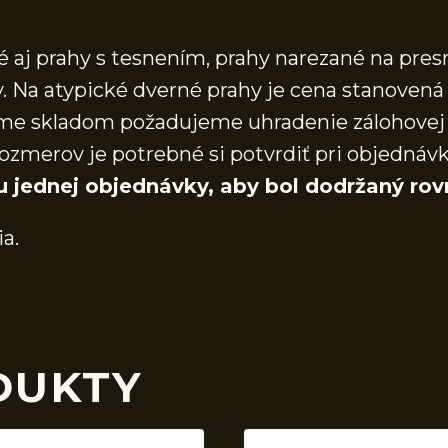
aj prahy s tesnením, prahy narezané na presn
 Na atypické dverné prahy je cena stanovená 
áme skladom požadujeme uhradenie zálohovej 
ozmerov je potrebné si potvrdiť pri objednáv
u jednej objednávky, aby bol dodržaný rov
ia.
DUKTY