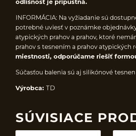
odlišnosť je prípustná.
INFORMÁCIA: Na vyžiadanie sú dostupné 
potrebné uviesť v poznámke objednávky.
atypických prahov a prahov, ktoré nem
prahov s tesnením a prahov atypických r
miestnosti, odporúčame riešiť formo
Súčasťou balenia sú aj silikónové tesnen
Výrobca:
TD
SÚVISIACE PRO