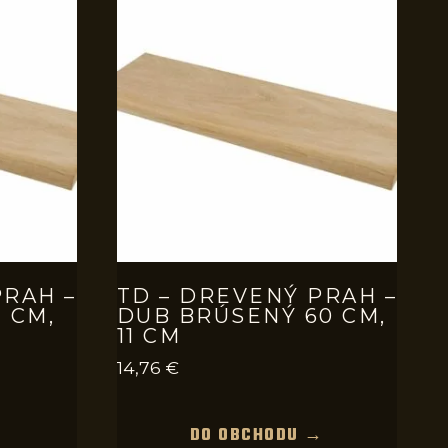
PRAH –
TD – DREVENÝ PRAH –
 CM,
DUB BRÚSENÝ 60 CM,
11 CM
14,76
€
→
DO OBCHODU →