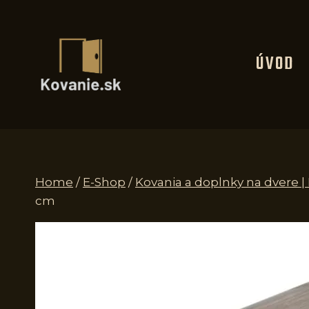
Skip
to
content
ÚVOD
Home
/
E-Shop
/
Kovania a doplnky na dvere 
cm