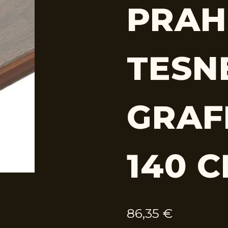
PRAH
TESN
GRAFI
140 
86,35
€