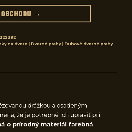
 OBCHODU →
322392
nky na dvere | Dverné prahy | Dubové dverné prahy
frézovanou drážkou a osadeným
mená, že je potrebné ich upraviť pri
á o prírodný materiál farebná