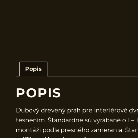
Popis
POPIS
Dubový drevený prah pre interiérové
dv
tesnením. Štandardne sú vyrábané o 1 – 1
montáži podľa presného zamerania. Štan