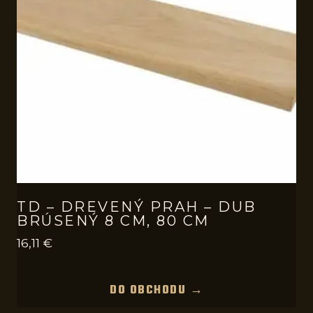
TD – DREVENÝ PRAH – DUB
BRÚSENÝ 8 CM, 80 CM
16,11
€
DO OBCHODU →