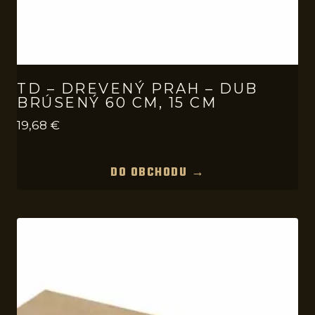
TD – DREVENÝ PRAH – DUB
BRÚSENÝ 60 CM, 15 CM
19,68
€
DO OBCHODU →