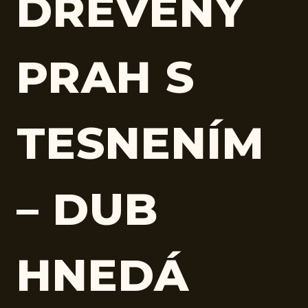
DREVENÝ
PRAH S
TESNENÍM
– DUB
HNEDÁ