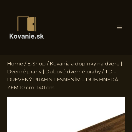
Skip
to
content
Home
/
E-Shop
/
Kovania a doplnky na dvere |
Dverné prahy | Dubové dverné prahy
/
TD –
DREVENÝ PRAH S TESNENÍM – DUB HNEDÁ
ZEM 10 cm, 140 cm