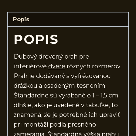
Popis
POPIS
Dubový drevený prah pre
interiérové
dvere
rôznych rozmerov.
Prah je dodávaný s vyfrézovanou
drážkou a osadeným tesnením.
Štandardne sú vyrábané o 1 – 1,5 cm
dlhšie, ako je uvedené v tabuľke, to
znamená, že je potrebné ich upraviť
pri montáži podľa presného
zamerania. Štandardná výška prahu