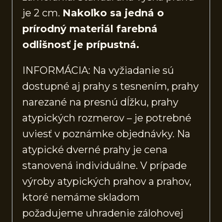
je 2 cm.
Nakoľko sa jedná o
prírodný materiál farebná
odlišnosť je prípustná.
INFORMÁCIA: Na vyžiadanie sú
dostupné aj prahy s tesnením, prahy
narezané na presnú dĺžku, prahy
atypických rozmerov – je potrebné
uviesť v poznámke objednávky. Na
atypické dverné prahy je cena
stanovená individuálne. V prípade
výroby atypických prahov a prahov,
ktoré nemáme skladom
požadujeme uhradenie zálohovej