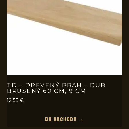
TD – DREVENÝ PRAH – DUB
BRÚSENÝ 60 CM, 9 CM
12,55
€
DO OBCHODU →