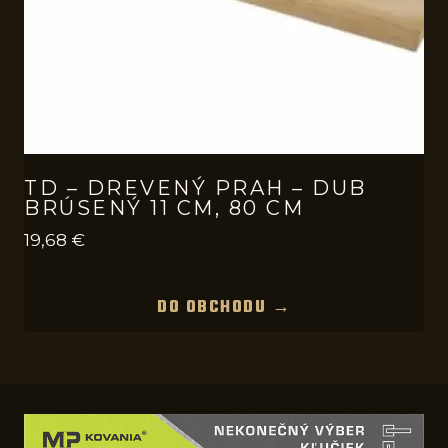
TD – DREVENÝ PRAH – DUB
BRÚSENÝ 11 CM, 80 CM
19,68
€
DO OBCHODU →