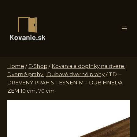
Skip
to
content
Home
/
E-Shop
/
Kovania a doplnky na dvere |
Dverné prahy | Dubové dverné prahy
/
TD –
DREVENÝ PRAH S TESNENÍM – DUB HNEDÁ
ZEM 10 cm, 70 cm