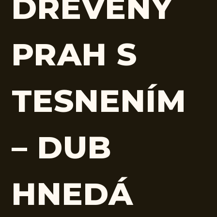
DREVENÝ
PRAH S
TESNENÍM
– DUB
HNEDÁ