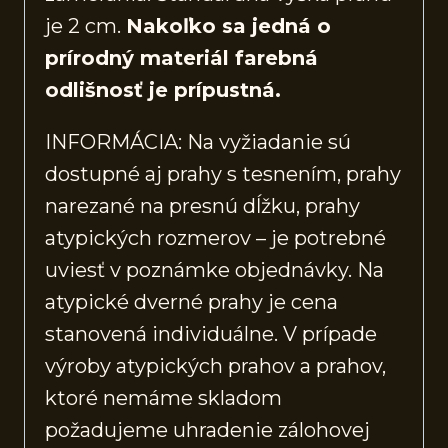
je 2 cm.
Nakoľko sa jedná o
prírodný materiál farebná
odlišnosť je prípustná.
INFORMÁCIA: Na vyžiadanie sú
dostupné aj prahy s tesnením, prahy
narezané na presnú dĺžku, prahy
atypických rozmerov – je potrebné
uviesť v poznámke objednávky. Na
atypické dverné prahy je cena
stanovená individuálne. V prípade
výroby atypických prahov a prahov,
ktoré nemáme skladom
požadujeme uhradenie zálohovej