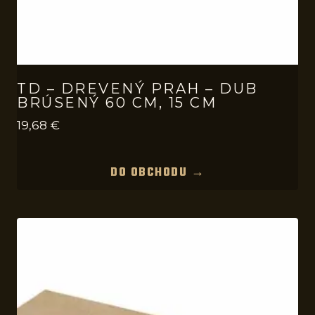
TD – DREVENÝ PRAH – DUB
BRÚSENÝ 60 CM, 15 CM
19,68
€
DO OBCHODU →