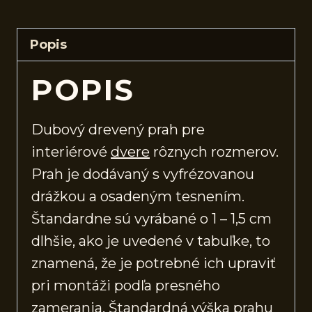
Popis
POPIS
Dubový drevený prah pre
interiérové
dvere
rôznych rozmerov.
Prah je dodávaný s vyfrézovanou
drážkou a osadeným tesnením.
Štandardne sú vyrábané o 1 – 1,5 cm
dlhšie, ako je uvedené v tabuľke, to
znamená, že je potrebné ich upraviť
pri montáži podľa presného
zamerania. Štandardná výška prahu