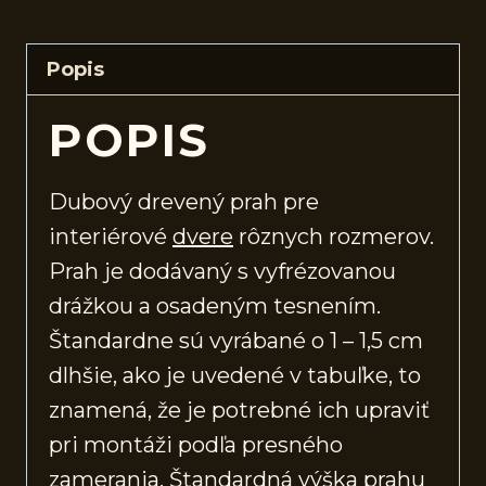
Popis
POPIS
Dubový drevený prah pre
interiérové
dvere
rôznych rozmerov.
Prah je dodávaný s vyfrézovanou
drážkou a osadeným tesnením.
Štandardne sú vyrábané o 1 – 1,5 cm
dlhšie, ako je uvedené v tabuľke, to
znamená, že je potrebné ich upraviť
pri montáži podľa presného
zamerania. Štandardná výška prahu