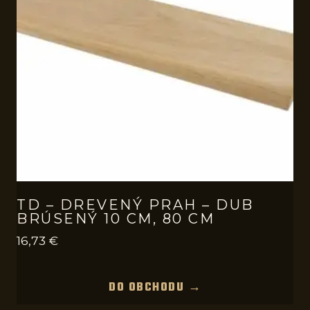
TD – DREVENÝ PRAH – DUB
BRÚSENÝ 10 CM, 80 CM
16,73
€
DO OBCHODU →