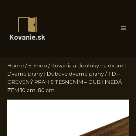
Skip
to
content
Home
/
E-Shop
/
Kovania a doplnky na dvere |
Dverné prahy | Dubové dverné prahy
/
TD –
DREVENÝ PRAH S TESNENÍM – DUB HNEDÁ
ZEM 10 cm, 80 cm