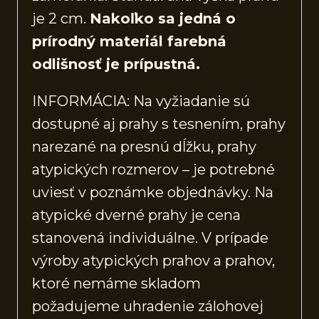
je 2 cm.
Nakoľko sa jedná o
prírodný materiál farebná
odlišnosť je prípustná.
INFORMÁCIA: Na vyžiadanie sú
dostupné aj prahy s tesnením, prahy
narezané na presnú dĺžku, prahy
atypických rozmerov – je potrebné
uviesť v poznámke objednávky. Na
atypické dverné prahy je cena
stanovená individuálne. V prípade
výroby atypických prahov a prahov,
ktoré nemáme skladom
požadujeme uhradenie zálohovej