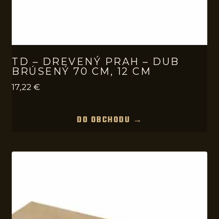
TD – DREVENÝ PRAH – DUB
BRÚSENÝ 70 CM, 12 CM
17,22
€
DO OBCHODU →