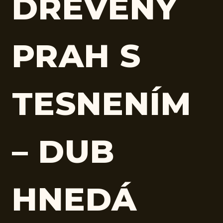
DREVENÝ
PRAH S
TESNENÍM
– DUB
HNEDÁ