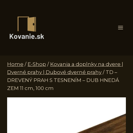
Skip
to
content
Home
/
E-Shop
/
Kovania a doplnky na dvere |
Dverné prahy | Dubové dverné prahy
/
TD –
DREVENÝ PRAH S TESNENÍM – DUB HNEDÁ
ZEM 11 cm, 100 cm