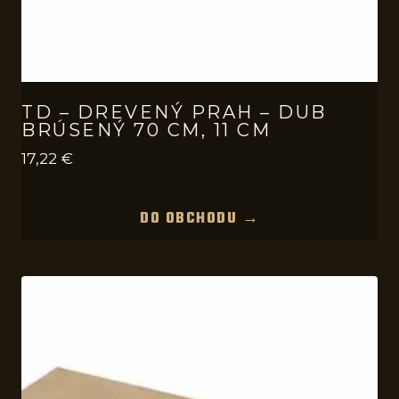
TD – DREVENÝ PRAH – DUB
BRÚSENÝ 70 CM, 11 CM
17,22
€
DO OBCHODU →