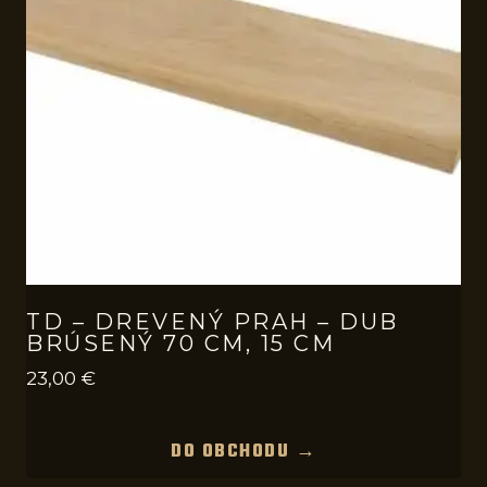
TD – DREVENÝ PRAH – DUB
BRÚSENÝ 70 CM, 15 CM
23,00
€
DO OBCHODU →