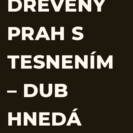
DREVENÝ
PRAH S
TESNENÍM
– DUB
HNEDÁ