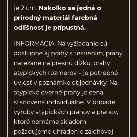
je 2 cm.
Nakoľko sa jedná o
prírodný materiál farebná
odlišnosť je prípustná.
INFORMÁCIA: Na vyžiadanie sú
dostupné aj prahy s tesnením, prahy
narezané na presnú dĺžku, prahy
atypických rozmerov – je potrebné
uviesť v poznámke objednávky. Na
atypické dverné prahy je cena
stanovená individuálne. V prípade
výroby atypických prahov a prahov,
ktoré nemáme skladom
požadujeme uhradenie zálohovej