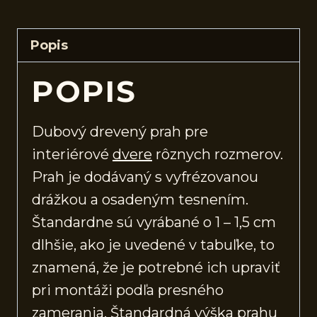
Popis
POPIS
Dubový drevený prah pre
interiérové
dvere
rôznych rozmerov.
Prah je dodávaný s vyfrézovanou
drážkou a osadeným tesnením.
Štandardne sú vyrábané o 1 – 1,5 cm
dlhšie, ako je uvedené v tabuľke, to
znamená, že je potrebné ich upraviť
pri montáži podľa presného
zamerania. Štandardná výška prahu