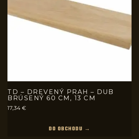
TD – DREVENÝ PRAH – DUB
BRÚSENÝ 60 CM, 13 CM
17,34
€
DO OBCHODU →