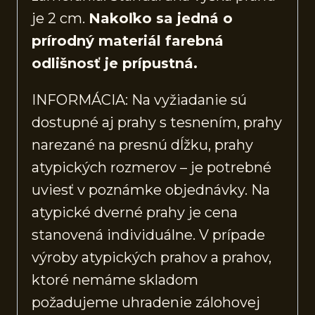
je 2 cm.
Nakoľko sa jedná o
prírodný materiál farebná
odlišnosť je prípustná.
INFORMÁCIA: Na vyžiadanie sú
dostupné aj prahy s tesnením, prahy
narezané na presnú dĺžku, prahy
atypických rozmerov – je potrebné
uviesť v poznámke objednávky. Na
atypické dverné prahy je cena
stanovená individuálne. V prípade
výroby atypických prahov a prahov,
ktoré nemáme skladom
požadujeme uhradenie zálohovej