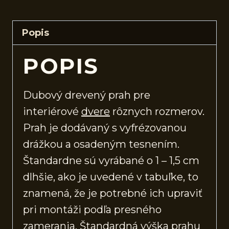
Popis
POPIS
Dubový drevený prah pre
interiérové
dvere
rôznych rozmerov.
Prah je dodávaný s vyfrézovanou
drážkou a osadeným tesnením.
Štandardne sú vyrábané o 1 – 1,5 cm
dlhšie, ako je uvedené v tabuľke, to
znamená, že je potrebné ich upraviť
pri montáži podľa presného
zamerania. Štandardná výška prahu