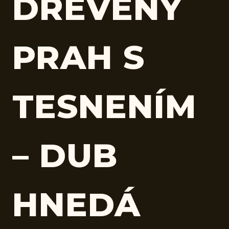
DREVENÝ
PRAH S
TESNENÍM
– DUB
HNEDÁ