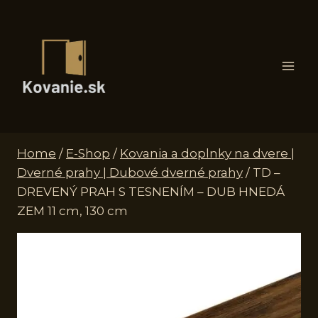
Skip
to
content
Home
/
E-Shop
/
Kovania a doplnky na dvere |
Dverné prahy | Dubové dverné prahy
/
TD –
DREVENÝ PRAH S TESNENÍM – DUB HNEDÁ
ZEM 11 cm, 130 cm