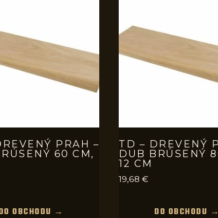
DREVENÝ PRAH –
TD – DREVENÝ 
RÚSENÝ 60 CM,
DUB BRÚSENÝ 8
12 CM
19,68
€
DO OBCHODU →
DO OBCHODU 