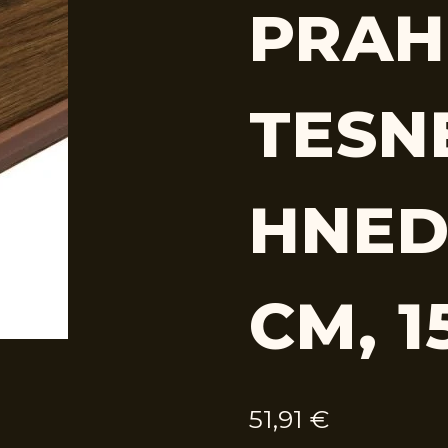
PRAH
TESN
HNED
CM, 1
51,91
€