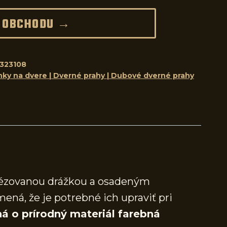
 OBCHODU →
323108
nky na dvere | Dverné prahy | Dubové dverné prahy
frézovanou drážkou a osadeným
mená, že je potrebné ich upraviť pri
á o prírodný materiál farebná