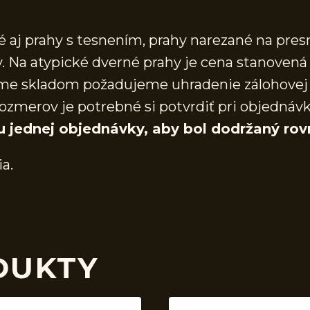
aj prahy s tesnením, prahy narezané na presn
 Na atypické dverné prahy je cena stanovená 
áme skladom požadujeme uhradenie zálohovej 
ozmerov je potrebné si potvrdiť pri objednáv
u jednej objednávky, aby bol dodržaný rov
ia.
DUKTY