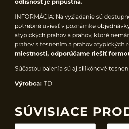
odlišnosť je prípustná.
INFORMÁCIA: Na vyžiadanie sú dostupné 
potrebné uviesť v poznámke objednávky.
atypických prahov a prahov, ktoré nem
prahov s tesnením a prahov atypických r
miestnosti, odporúčame riešiť formo
Súčasťou balenia sú aj silikónové tesnen
Výrobca:
TD
SÚVISIACE PRO