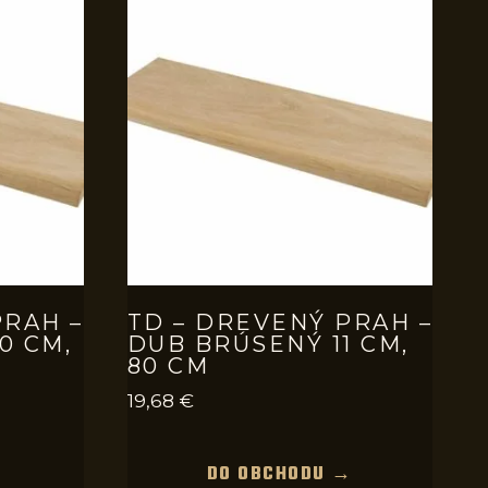
PRAH –
TD – DREVENÝ PRAH –
0 CM,
DUB BRÚSENÝ 11 CM,
80 CM
19,68
€
→
DO OBCHODU →