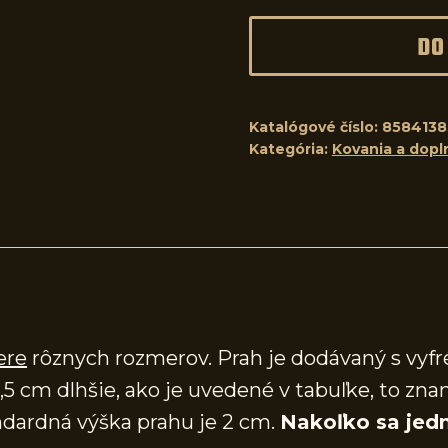
DO
Katalógové číslo:
8584138
Kategória:
Kovania a dopl
ere
rôznych rozmerov. Prah je dodávaný s vy
,5 cm dlhšie, ako je uvedené v tabuľke, to zna
dardná výška prahu je 2 cm.
Nakoľko sa jedn