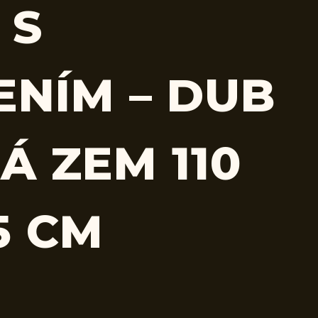
 S
ENÍM – DUB
Á ZEM 110
5 CM