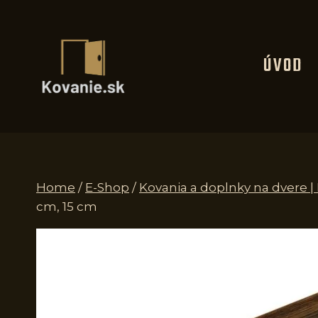
Skip
to
content
ÚVOD
Home
/
E-Shop
/
Kovania a doplnky na dvere 
cm, 15 cm