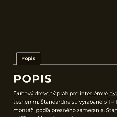
Popis
POPIS
Dubový drevený prah pre interiérové
dv
tesnením. Štandardne sú vyrábané o 1 – 1
montáži podľa presného zamerania. Štan