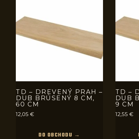
TD – DREVENÝ PRAH –
TD – 
DUB BRÚSENÝ 8 CM,
DUB B
60 CM
9 CM
12,05
€
12,55
€
DO OBCHODU →