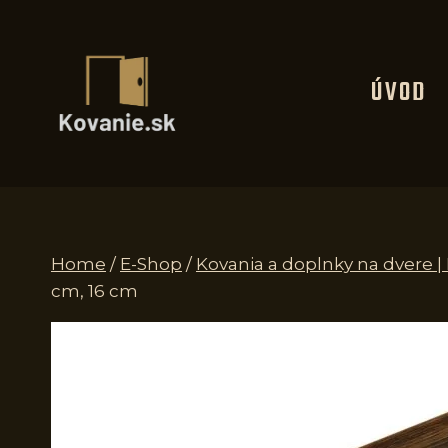
Skip
to
content
ÚVOD
Home
/
E-Shop
/
Kovania a doplnky na dvere 
cm, 16 cm