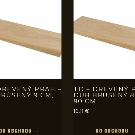
DREVENÝ PRAH –
TD – DREVENÝ 
RÚSENÝ 9 CM,
DUB BRÚSENÝ 8
80 CM
16,11
€
DO OBCHODU →
DO OBCHODU 