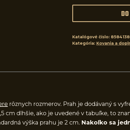
DO
Katalógové číslo:
8584138
Kategória:
Kovania a dopl
ere
rôznych rozmerov. Prah je dodávaný s vy
,5 cm dlhšie, ako je uvedené v tabuľke, to zna
dardná výška prahu je 2 cm.
Nakoľko sa jedn