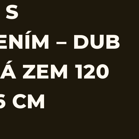
 S
ENÍM – DUB
Á ZEM 120
6 CM