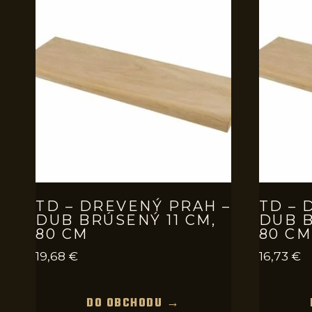
TD – DREVENÝ PRAH –
TD – 
DUB BRÚSENÝ 11 CM,
DUB B
80 CM
80 CM
19,68
€
16,73
€
DO OBCHODU →