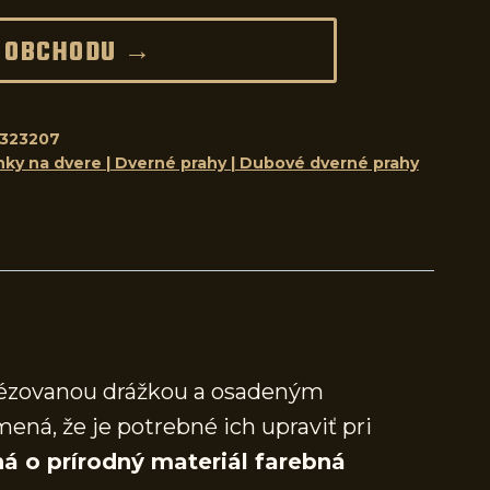
 OBCHODU →
323207
nky na dvere | Dverné prahy | Dubové dverné prahy
frézovanou drážkou a osadeným
mená, že je potrebné ich upraviť pri
á o prírodný materiál farebná