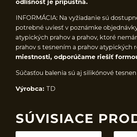
odlišnosť je prípustná.
INFORMÁCIA: Na vyžiadanie sú dostupné 
potrebné uviesť v poznámke objednávky.
atypických prahov a prahov, ktoré nem
prahov s tesnením a prahov atypických r
miestnosti, odporúčame riešiť formo
Súčasťou balenia sú aj silikónové tesnen
Výrobca:
TD
SÚVISIACE PRO