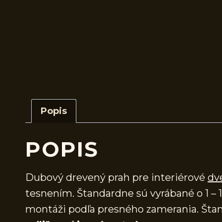
Popis
POPIS
Dubový drevený prah pre interiérové
dv
tesnením. Štandardne sú vyrábané o 1 – 1
montáži podľa presného zamerania. Štan