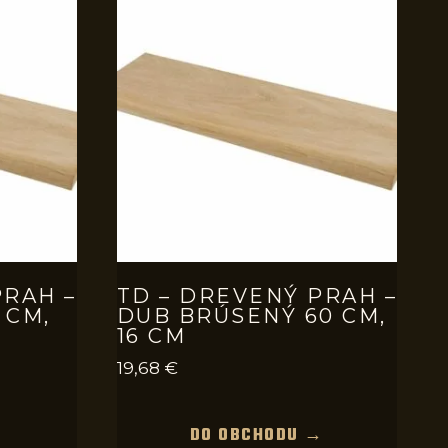
PRAH –
TD – DREVENÝ PRAH –
 CM,
DUB BRÚSENÝ 60 CM,
16 CM
19,68
€
→
DO OBCHODU →