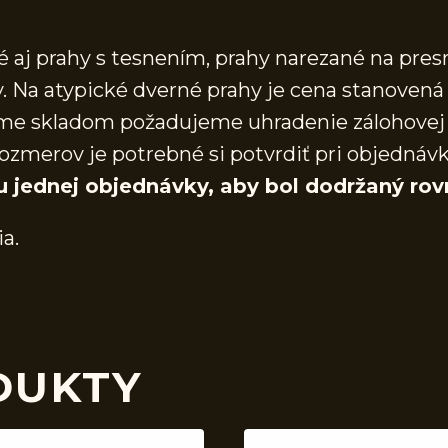
aj prahy s tesnením, prahy narezané na presn
 Na atypické dverné prahy je cena stanovená 
áme skladom požadujeme uhradenie zálohovej 
ozmerov je potrebné si potvrdiť pri objednáv
u jednej objednávky, aby bol dodržaný rov
ia.
DUKTY