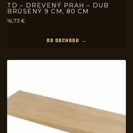
TD – DREVENÝ PRAH – DUB
BRÚSENÝ 9 CM, 80 CM
16,73
€
DO OBCHODU →