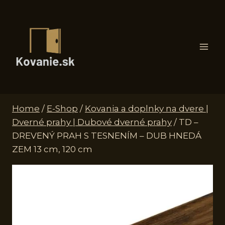
Skip
to
content
Home
/
E-Shop
/
Kovania a doplnky na dvere |
Dverné prahy | Dubové dverné prahy
/
TD –
DREVENÝ PRAH S TESNENÍM – DUB HNEDÁ
ZEM 13 cm, 120 cm