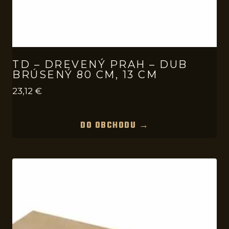
TD – DREVENÝ PRAH – DUB
BRÚSENÝ 80 CM, 13 CM
23,12
€
DO OBCHODU →