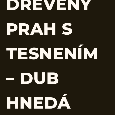
DREVENÝ
PRAH S
TESNENÍM
– DUB
HNEDÁ