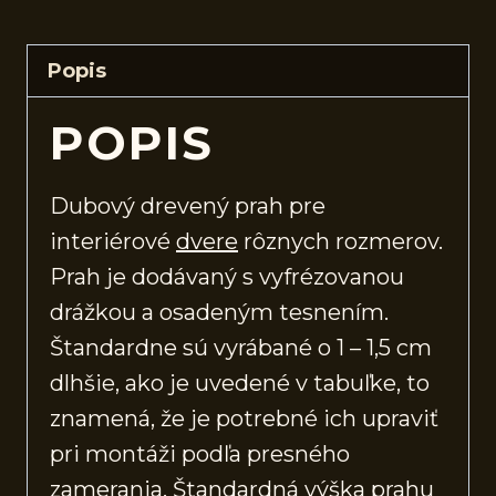
Popis
POPIS
Dubový drevený prah pre
interiérové
dvere
rôznych rozmerov.
Prah je dodávaný s vyfrézovanou
drážkou a osadeným tesnením.
Štandardne sú vyrábané o 1 – 1,5 cm
dlhšie, ako je uvedené v tabuľke, to
znamená, že je potrebné ich upraviť
pri montáži podľa presného
zamerania. Štandardná výška prahu