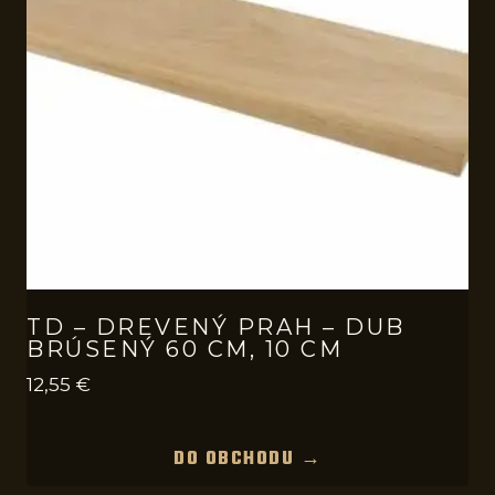
TD – DREVENÝ PRAH – DUB
BRÚSENÝ 60 CM, 10 CM
12,55
€
DO OBCHODU →