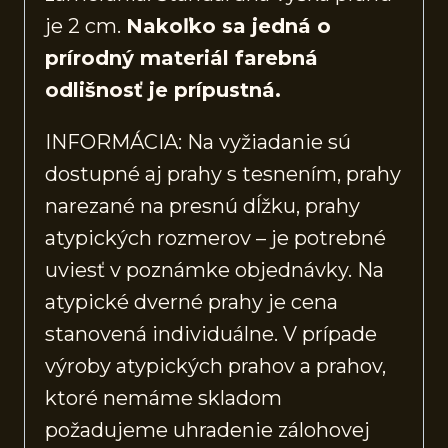
je 2 cm.
Nakoľko sa jedná o
prírodný materiál farebná
odlišnosť je prípustná.
INFORMÁCIA: Na vyžiadanie sú
dostupné aj prahy s tesnením, prahy
narezané na presnú dĺžku, prahy
atypických rozmerov – je potrebné
uviesť v poznámke objednávky. Na
atypické dverné prahy je cena
stanovená individuálne. V prípade
výroby atypických prahov a prahov,
ktoré nemáme skladom
požadujeme uhradenie zálohovej