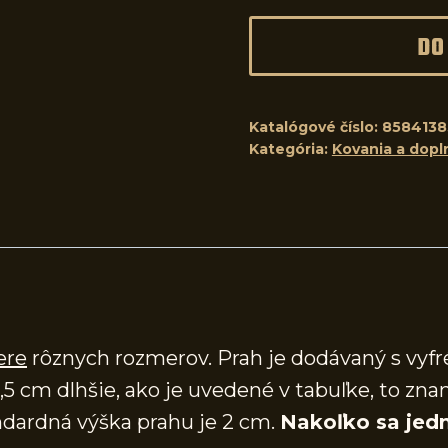
DO
Katalógové číslo:
8584138
Kategória:
Kovania a dopl
ere
rôznych rozmerov. Prah je dodávaný s vy
,5 cm dlhšie, ako je uvedené v tabuľke, to zna
dardná výška prahu je 2 cm.
Nakoľko sa jedn