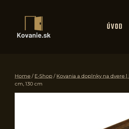
Skip
to
content
ÚVOD
Home
/
E-Shop
/
Kovania a doplnky na dvere 
cm, 130 cm