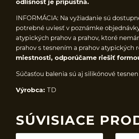
odlišnosť je prípustná.
INFORMÁCIA: Na vyžiadanie sú dostupné 
potrebné uviesť v poznámke objednávky.
atypických prahov a prahov, ktoré nem
prahov s tesnením a prahov atypických r
miestnosti, odporúčame riešiť formo
Súčasťou balenia sú aj silikónové tesnen
Výrobca:
TD
SÚVISIACE PRO