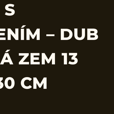
 S
ENÍM – DUB
Á ZEM 13
30 CM