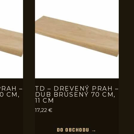
PRAH –
TD – DREVENÝ PRAH –
0 CM,
DUB BRÚSENÝ 70 CM,
11 CM
17,22
€
→
DO OBCHODU →