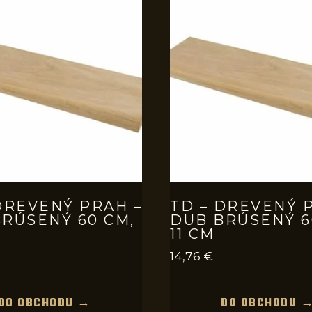
DREVENÝ PRAH –
TD – DREVENÝ 
RÚSENÝ 60 CM,
DUB BRÚSENÝ 6
11 CM
14,76
€
DO OBCHODU →
DO OBCHODU 