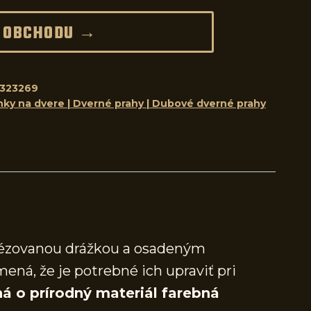
 OBCHODU →
323269
nky na dvere | Dverné prahy | Dubové dverné prahy
frézovanou drážkou a osadeným
mená, že je potrebné ich upraviť pri
á o prírodný materiál farebná