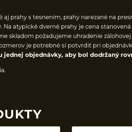
aj prahy s tesnením, prahy narezané na presn
 Na atypické dverné prahy je cena stanovená 
áme skladom požadujeme uhradenie zálohovej 
ozmerov je potrebné si potvrdiť pri objednáv
u jednej objednávky, aby bol dodržaný rov
ia.
DUKTY