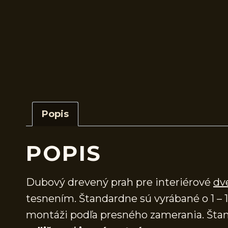
Popis
POPIS
Dubový drevený prah pre interiérové
dv
tesnením. Štandardne sú vyrábané o 1 – 1
montáži podľa presného zamerania. Štan