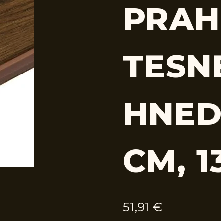
PRAH
TESN
HNED
CM, 1
51,91
€