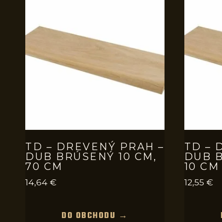
TD – DREVENÝ PRAH –
TD – 
DUB BRÚSENÝ 10 CM,
DUB B
70 CM
10 CM
14,64
€
12,55
€
DO OBCHODU →