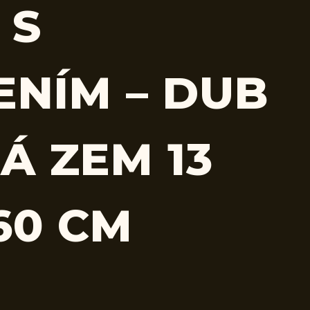
 S
ENÍM – DUB
Á ZEM 13
60 CM