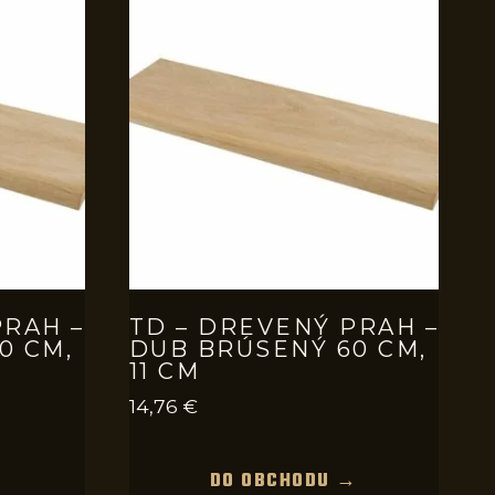
PRAH –
TD – DREVENÝ PRAH –
0 CM,
DUB BRÚSENÝ 60 CM,
11 CM
14,76
€
→
DO OBCHODU →