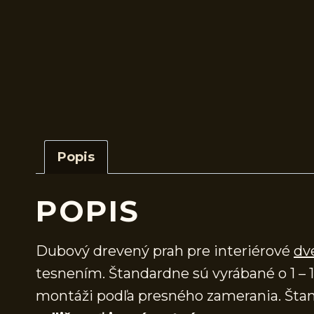
Popis
POPIS
Dubový drevený prah pre interiérové
dv
tesnením. Štandardne sú vyrábané o 1 – 1
montáži podľa presného zamerania. Štan