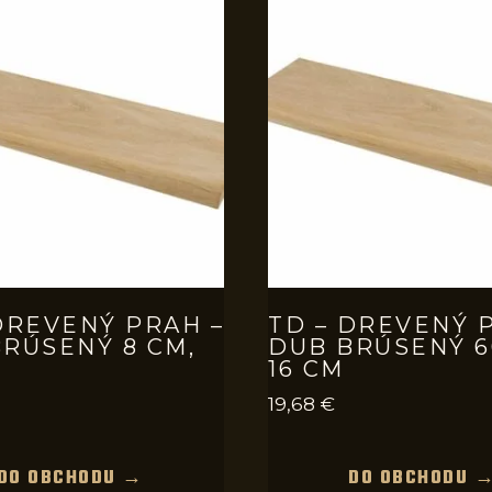
DREVENÝ PRAH –
TD – DREVENÝ 
RÚSENÝ 8 CM,
DUB BRÚSENÝ 6
16 CM
19,68
€
DO OBCHODU →
DO OBCHODU 