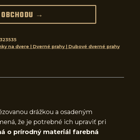
 OBCHODU →
323535
nky na dvere | Dverné prahy | Dubové dverné prahy
frézovanou drážkou a osadeným
mená, že je potrebné ich upraviť pri
á o prírodný materiál farebná