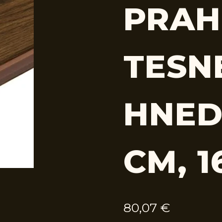
PRAH
TESN
HNED
CM, 1
80,07
€