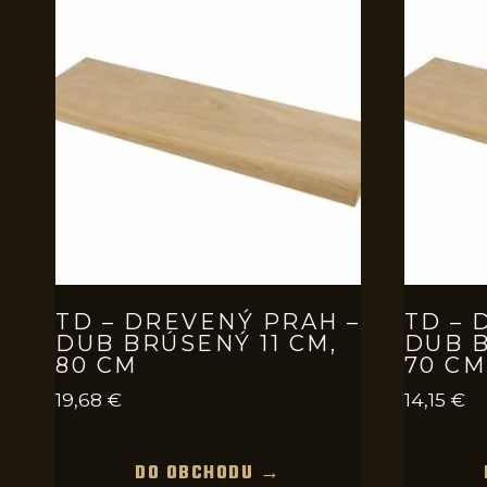
TD – DREVENÝ PRAH –
TD – 
DUB BRÚSENÝ 11 CM,
DUB B
80 CM
70 CM
19,68
€
14,15
€
DO OBCHODU →