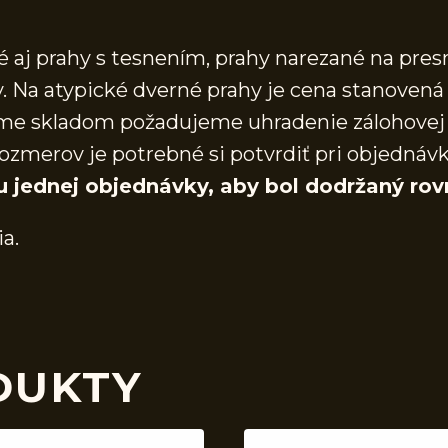
aj prahy s tesnením, prahy narezané na presn
 Na atypické dverné prahy je cena stanovená 
áme skladom požadujeme uhradenie zálohovej 
ozmerov je potrebné si potvrdiť pri objednáv
u jednej objednávky, aby bol dodržaný rov
ia.
DUKTY