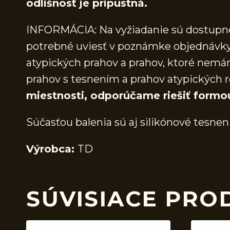
odlišnosť je prípustná.
INFORMÁCIA: Na vyžiadanie sú dostupné 
potrebné uviesť v poznámke objednávky.
atypických prahov a prahov, ktoré nem
prahov s tesnením a prahov atypických r
miestnosti, odporúčame riešiť formo
Súčasťou balenia sú aj silikónové tesnen
Výrobca:
TD
SÚVISIACE PRO