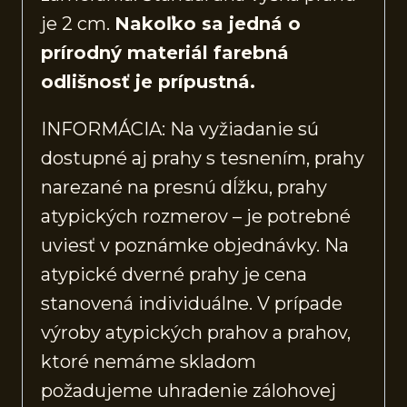
je 2 cm.
Nakoľko sa jedná o
prírodný materiál farebná
odlišnosť je prípustná.
INFORMÁCIA: Na vyžiadanie sú
dostupné aj prahy s tesnením, prahy
narezané na presnú dĺžku, prahy
atypických rozmerov – je potrebné
uviesť v poznámke objednávky. Na
atypické dverné prahy je cena
stanovená individuálne. V prípade
výroby atypických prahov a prahov,
ktoré nemáme skladom
požadujeme uhradenie zálohovej