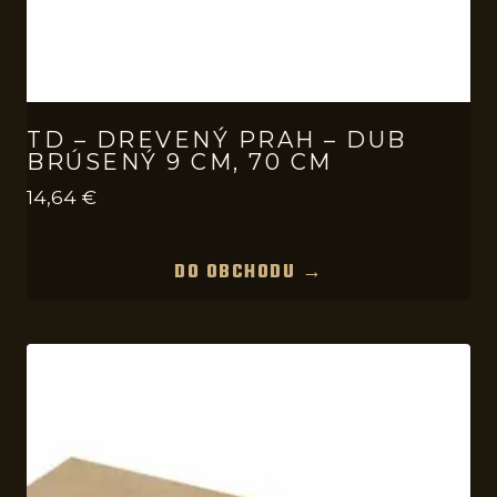
TD – DREVENÝ PRAH – DUB
BRÚSENÝ 9 CM, 70 CM
14,64
€
DO OBCHODU →