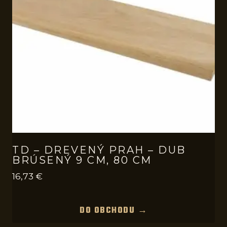
TD – DREVENÝ PRAH – DUB
BRÚSENÝ 9 CM, 80 CM
16,73
€
DO OBCHODU →