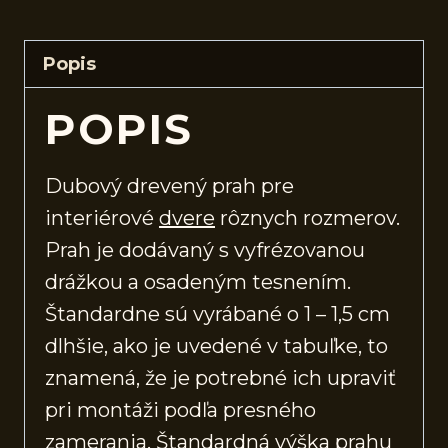
Popis
POPIS
Dubový drevený prah pre
interiérové
dvere
rôznych rozmerov.
Prah je dodávaný s vyfrézovanou
drážkou a osadeným tesnením.
Štandardne sú vyrábané o 1 – 1,5 cm
dlhšie, ako je uvedené v tabuľke, to
znamená, že je potrebné ich upraviť
pri montáži podľa presného
zamerania. Štandardná výška prahu