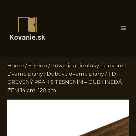
Skip
to
content
Home
/
E-Shop
/
Kovania a doplnky na dvere |
Dverné prahy | Dubové dverné prahy
/
TD –
DREVENÝ PRAH S TESNENÍM – DUB HNEDÁ
ZEM 14 cm, 120 cm