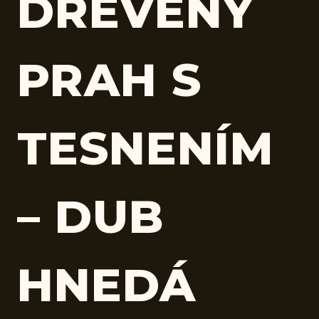
DREVENÝ
PRAH S
TESNENÍM
– DUB
HNEDÁ