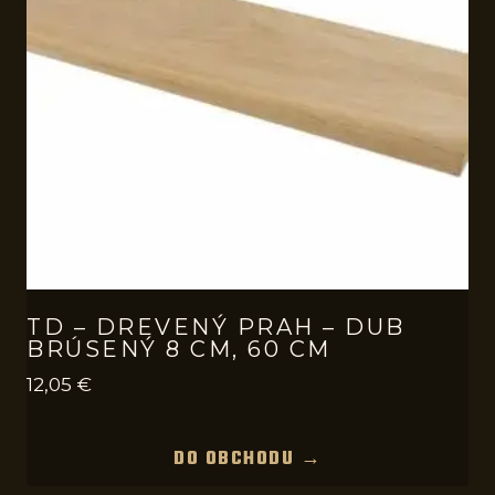
TD – DREVENÝ PRAH – DUB
BRÚSENÝ 8 CM, 60 CM
12,05
€
DO OBCHODU →