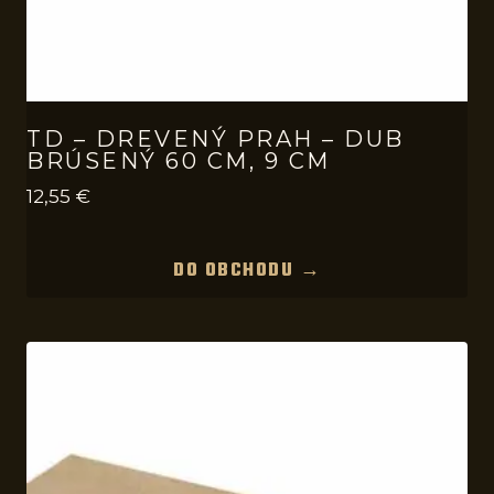
TD – DREVENÝ PRAH – DUB
BRÚSENÝ 60 CM, 9 CM
12,55
€
DO OBCHODU →