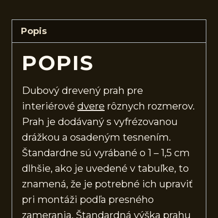
Popis
POPIS
Dubový drevený prah pre
interiérové
dvere
rôznych rozmerov.
Prah je dodávaný s vyfrézovanou
drážkou a osadeným tesnením.
Štandardne sú vyrábané o 1 – 1,5 cm
dlhšie, ako je uvedené v tabuľke, to
znamená, že je potrebné ich upraviť
pri montáži podľa presného
zamerania. Štandardná výška prahu