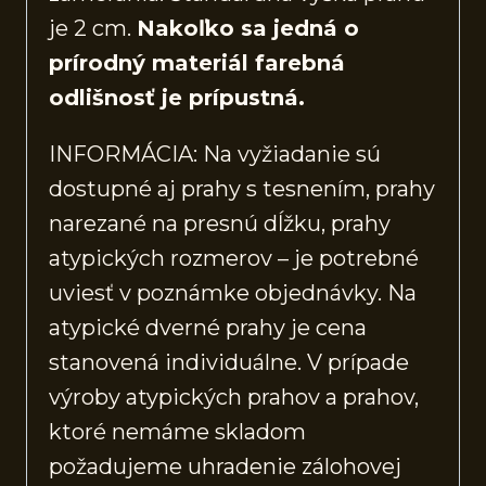
je 2 cm.
Nakoľko sa jedná o
prírodný materiál farebná
odlišnosť je prípustná.
INFORMÁCIA: Na vyžiadanie sú
dostupné aj prahy s tesnením, prahy
narezané na presnú dĺžku, prahy
atypických rozmerov – je potrebné
uviesť v poznámke objednávky. Na
atypické dverné prahy je cena
stanovená individuálne. V prípade
výroby atypických prahov a prahov,
ktoré nemáme skladom
požadujeme uhradenie zálohovej