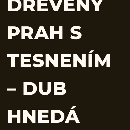
DREVENÝ
PRAH S
TESNENÍM
– DUB
HNEDÁ