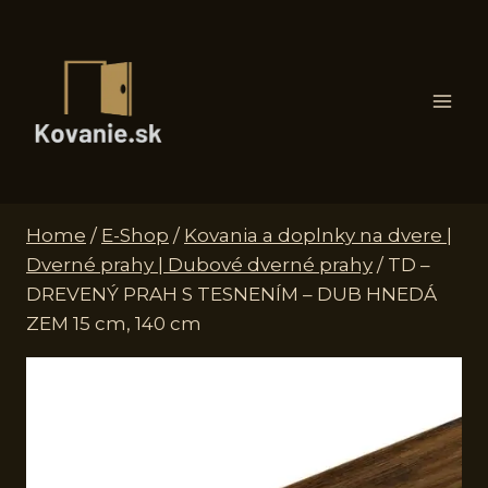
Skip
to
content
Home
/
E-Shop
/
Kovania a doplnky na dvere |
Dverné prahy | Dubové dverné prahy
/
TD –
DREVENÝ PRAH S TESNENÍM – DUB HNEDÁ
ZEM 15 cm, 140 cm