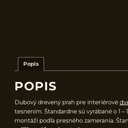
Popis
POPIS
Dubový drevený prah pre interiérové
dv
tesnením. Štandardne sú vyrábané o 1 – 1
montáži podľa presného zamerania. Štan