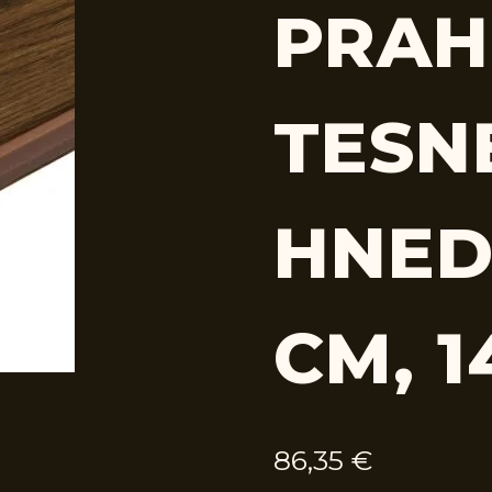
PRAH
TESN
HNED
CM, 1
86,35
€