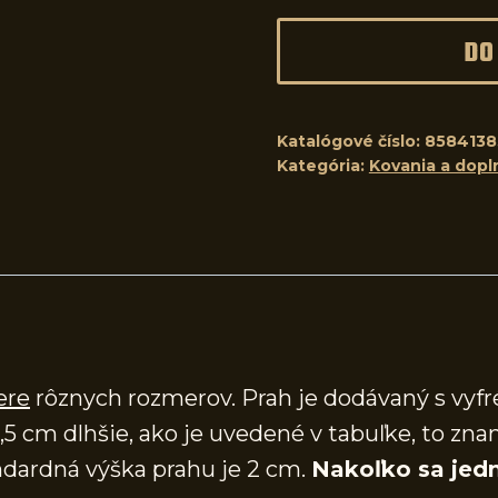
DO
Katalógové číslo:
8584138
Kategória:
Kovania a dopl
ere
rôznych rozmerov. Prah je dodávaný s vy
,5 cm dlhšie, ako je uvedené v tabuľke, to zna
dardná výška prahu je 2 cm.
Nakoľko sa jedn