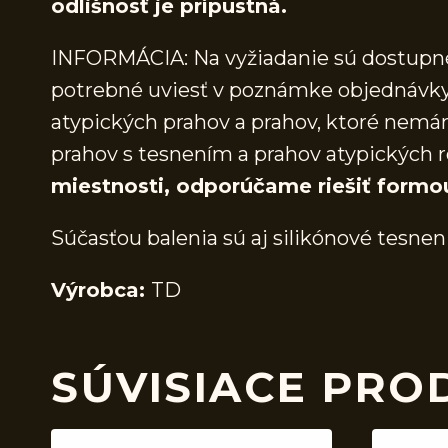
odlišnosť je prípustná.
INFORMÁCIA: Na vyžiadanie sú dostupné 
potrebné uviesť v poznámke objednávky.
atypických prahov a prahov, ktoré nem
prahov s tesnením a prahov atypických r
miestnosti, odporúčame riešiť formo
Súčasťou balenia sú aj silikónové tesnen
Výrobca:
TD
SÚVISIACE PRO