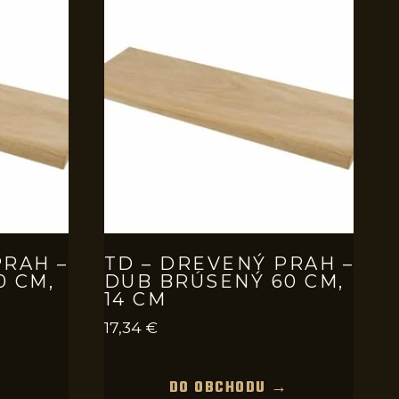
PRAH –
TD – DREVENÝ PRAH –
0 CM,
DUB BRÚSENÝ 60 CM,
14 CM
17,34
€
→
DO OBCHODU →