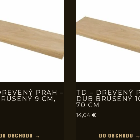
DREVENÝ PRAH –
TD – DREVENÝ 
RÚSENÝ 9 CM,
DUB BRÚSENÝ 1
70 CM
14,64
€
DO OBCHODU →
DO OBCHODU 