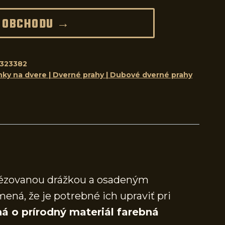
 OBCHODU →
323382
nky na dvere | Dverné prahy | Dubové dverné prahy
frézovanou drážkou a osadeným
mená, že je potrebné ich upraviť pri
á o prírodný materiál farebná