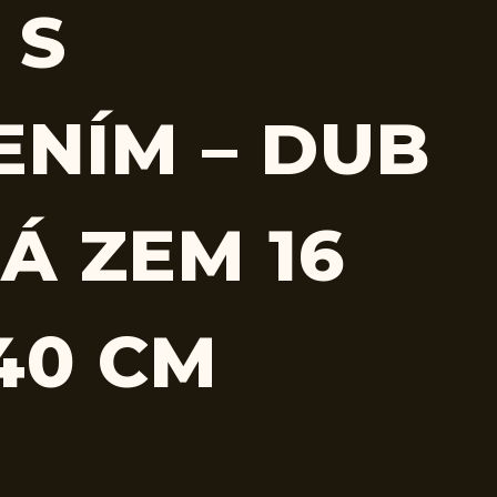
 S
ENÍM – DUB
Á ZEM 16
40 CM