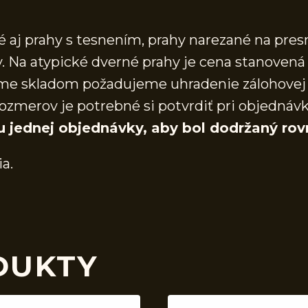
aj prahy s tesnením, prahy narezané na presn
 Na atypické dverné prahy je cena stanovená 
áme skladom požadujeme uhradenie zálohovej 
ozmerov je potrebné si potvrdiť pri objednáv
u jednej objednávky, aby bol dodržaný rov
ia.
DUKTY