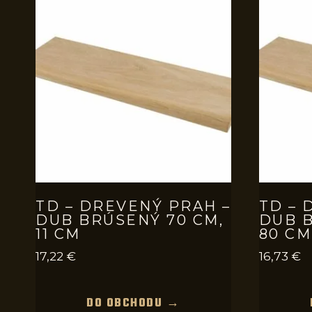
TD – DREVENÝ PRAH –
TD – 
DUB BRÚSENÝ 70 CM,
DUB B
11 CM
80 CM
17,22
€
16,73
€
DO OBCHODU →