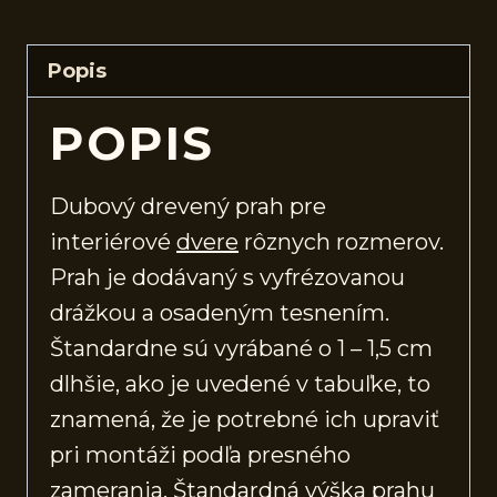
Popis
POPIS
Dubový drevený prah pre
interiérové
dvere
rôznych rozmerov.
Prah je dodávaný s vyfrézovanou
drážkou a osadeným tesnením.
Štandardne sú vyrábané o 1 – 1,5 cm
dlhšie, ako je uvedené v tabuľke, to
znamená, že je potrebné ich upraviť
pri montáži podľa presného
zamerania. Štandardná výška prahu