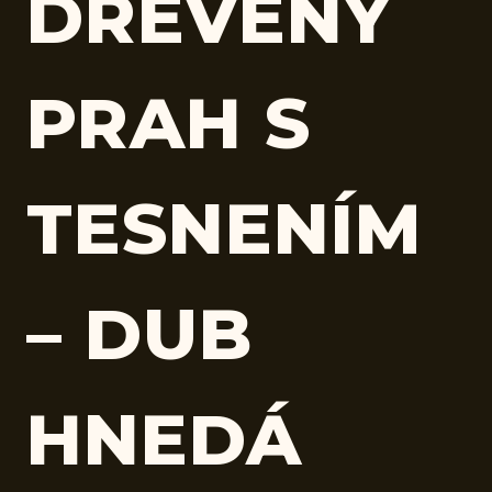
DREVENÝ
PRAH S
TESNENÍM
– DUB
HNEDÁ