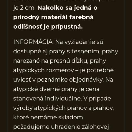
je 2 cm.
Nakoľko sa jedná o
prírodný materiál farebná
odlišnosť je prípustná.
INFORMÁCIA: Na vyžiadanie sú
dostupné aj prahy s tesnením, prahy
narezané na presnú dĺžku, prahy
atypických rozmerov – je potrebné
uviesť v poznámke objednávky. Na
atypické dverné prahy je cena
stanovená individuálne. V prípade
výroby atypických prahov a prahov,
ktoré nemáme skladom
požadujeme uhradenie zálohovej