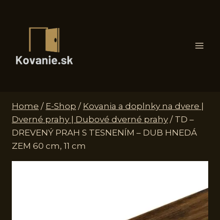
Skip
to
content
Home
/
E-Shop
/
Kovania a doplnky na dvere |
Dverné prahy | Dubové dverné prahy
/
TD –
DREVENÝ PRAH S TESNENÍM – DUB HNEDÁ
ZEM 60 cm, 11 cm