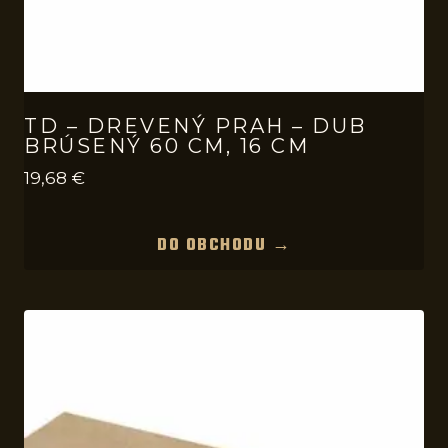
TD – DREVENÝ PRAH – DUB
BRÚSENÝ 60 CM, 16 CM
19,68
€
DO OBCHODU →