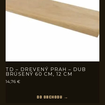
TD – DREVENÝ PRAH – DUB
BRÚSENÝ 60 CM, 12 CM
14,76
€
DO OBCHODU →