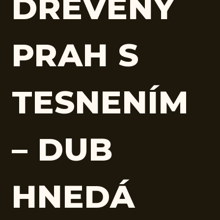
DREVENÝ
PRAH S
TESNENÍM
– DUB
HNEDÁ