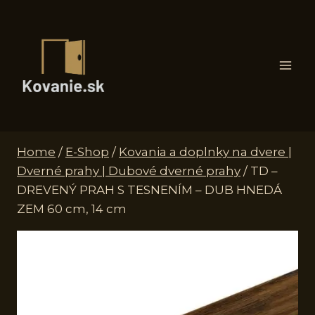
Skip
to
content
Home
/
E-Shop
/
Kovania a doplnky na dvere |
Dverné prahy | Dubové dverné prahy
/
TD –
DREVENÝ PRAH S TESNENÍM – DUB HNEDÁ
ZEM 60 cm, 14 cm