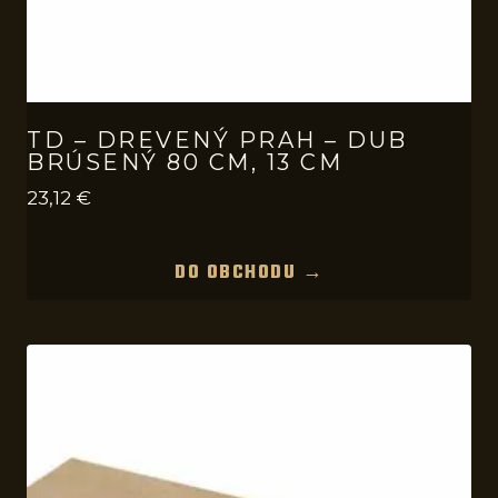
TD – DREVENÝ PRAH – DUB
BRÚSENÝ 80 CM, 13 CM
23,12
€
DO OBCHODU →