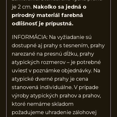
je 2 cm.
Nakoľko sa jedná o
prírodný materiál farebná
odlišnosť je prípustná.
INFORMÁCIA: Na vyžiadanie sú
dostupné aj prahy s tesnením, prahy
narezané na presnú dĺžku, prahy
atypických rozmerov – je potrebné
uviesť v poznámke objednávky. Na
atypické dverné prahy je cena
stanovená individuálne. V prípade
výroby atypických prahov a prahov,
ktoré nemáme skladom
požadujeme uhradenie zálohovej