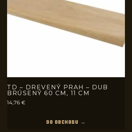
TD – DREVENÝ PRAH – DUB
BRÚSENÝ 60 CM, 11 CM
14,76
€
DO OBCHODU →