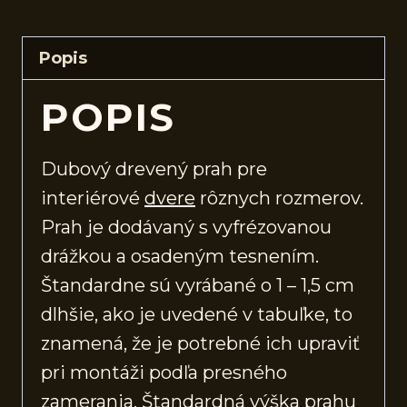
Popis
POPIS
Dubový drevený prah pre
interiérové
dvere
rôznych rozmerov.
Prah je dodávaný s vyfrézovanou
drážkou a osadeným tesnením.
Štandardne sú vyrábané o 1 – 1,5 cm
dlhšie, ako je uvedené v tabuľke, to
znamená, že je potrebné ich upraviť
pri montáži podľa presného
zamerania. Štandardná výška prahu