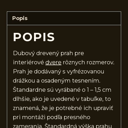
Popis
POPIS
Dubový drevený prah pre
interiérové
dvere
rôznych rozmerov.
Prah je dodávaný s vyfrézovanou
drážkou a osadeným tesnením.
Štandardne sú vyrábané o 1 – 1,5 cm
dlhšie, ako je uvedené v tabuľke, to
znamená, že je potrebné ich upraviť
pri montáži podľa presného
zamerania. Štandardná výška prahu