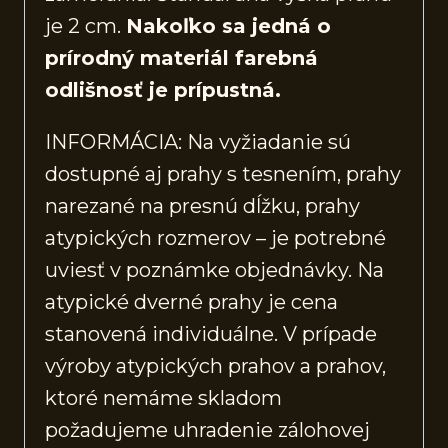
je 2 cm.
Nakoľko sa jedná o
prírodný materiál farebná
odlišnosť je prípustná.
INFORMÁCIA: Na vyžiadanie sú
dostupné aj prahy s tesnením, prahy
narezané na presnú dĺžku, prahy
atypických rozmerov – je potrebné
uviesť v poznámke objednávky. Na
atypické dverné prahy je cena
stanovená individuálne. V prípade
výroby atypických prahov a prahov,
ktoré nemáme skladom
požadujeme uhradenie zálohovej