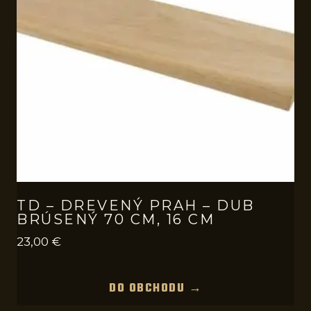
TD – DREVENÝ PRAH – DUB
BRÚSENÝ 70 CM, 16 CM
23,00
€
DO OBCHODU →