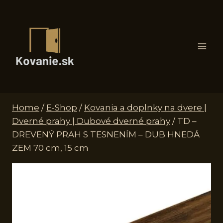
Skip
to
content
Home
/
E-Shop
/
Kovania a doplnky na dvere |
Dverné prahy | Dubové dverné prahy
/
TD –
DREVENÝ PRAH S TESNENÍM – DUB HNEDÁ
ZEM 70 cm, 15 cm