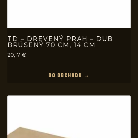
TD – DREVENÝ PRAH – DUB
BRÚSENÝ 70 CM, 14 CM
20,17
€
DO OBCHODU →