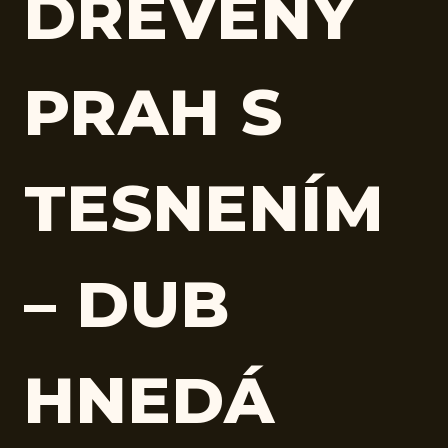
DREVENÝ
PRAH S
TESNENÍM
– DUB
HNEDÁ