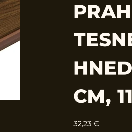
PRAH
TESN
HNED
CM, 1
32,23
€