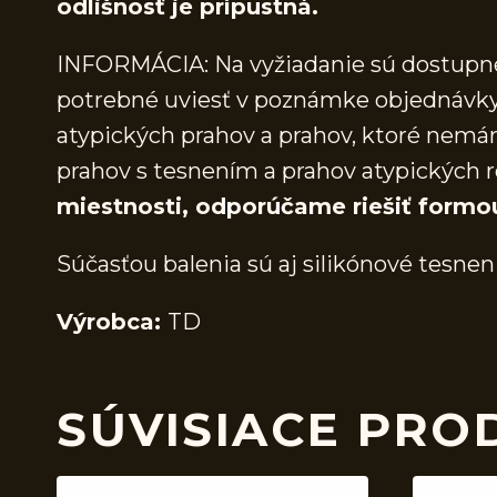
odlišnosť je prípustná.
INFORMÁCIA: Na vyžiadanie sú dostupné 
potrebné uviesť v poznámke objednávky.
atypických prahov a prahov, ktoré nem
prahov s tesnením a prahov atypických r
miestnosti, odporúčame riešiť formo
Súčasťou balenia sú aj silikónové tesnen
Výrobca:
TD
SÚVISIACE PRO