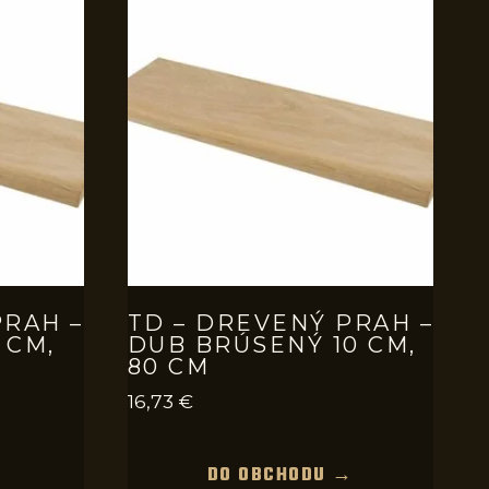
PRAH –
TD – DREVENÝ PRAH –
 CM,
DUB BRÚSENÝ 10 CM,
80 CM
16,73
€
→
DO OBCHODU →