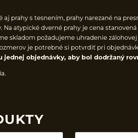
aj prahy s tesnením, prahy narezané na presn
 Na atypické dverné prahy je cena stanovená 
áme skladom požadujeme uhradenie zálohovej 
ozmerov je potrebné si potvrdiť pri objednáv
u jednej objednávky, aby bol dodržaný rov
ia.
DUKTY