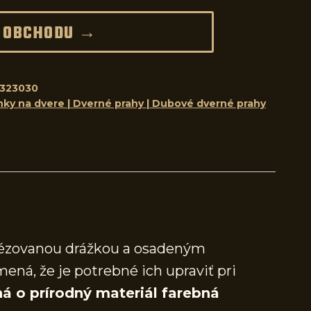
 OBCHODU →
323030
nky na dvere | Dverné prahy | Dubové dverné prahy
frézovanou drážkou a osadeným
mená, že je potrebné ich upraviť pri
á o prírodný materiál farebná