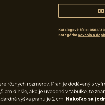
DO
Katalógové číslo:
8584138
Kategória:
Kovania a dopl
ere
rôznych rozmerov. Prah je dodávaný s vy
,5 cm dlhšie, ako je uvedené v tabuľke, to zna
dardná výška prahu je 2 cm.
Nakoľko sa jedn