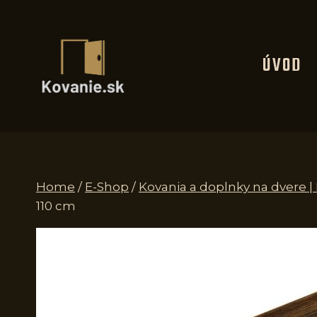
Skip
to
content
ÚVOD
Home
/
E-Shop
/
Kovania a doplnky na dvere 
110 cm