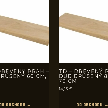
DREVENÝ PRAH –
TD – DREVENÝ 
RÚSENÝ 60 CM,
DUB BRÚSENÝ 8
70 CM
14,15
€
DO OBCHODU →
DO OBCHODU 