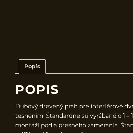
Popis
POPIS
Dubový drevený prah pre interiérové
dv
tesnením. Štandardne sú vyrábané o 1 – 1
montáži podľa presného zamerania. Štan