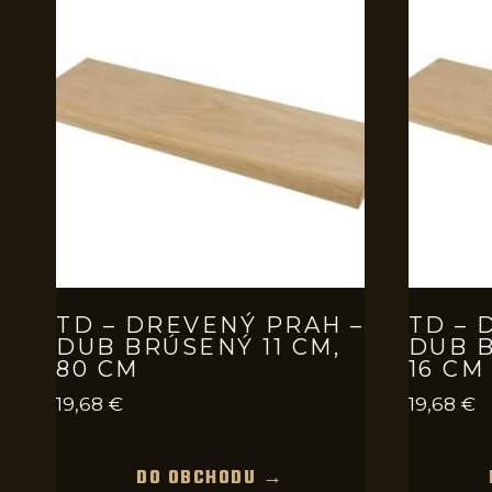
TD – DREVENÝ PRAH –
TD – 
DUB BRÚSENÝ 11 CM,
DUB B
80 CM
16 CM
19,68
€
19,68
€
DO OBCHODU →