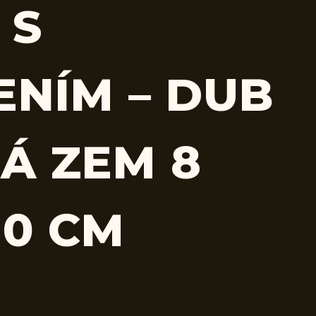
 S
ENÍM – DUB
Á ZEM 8
10 CM