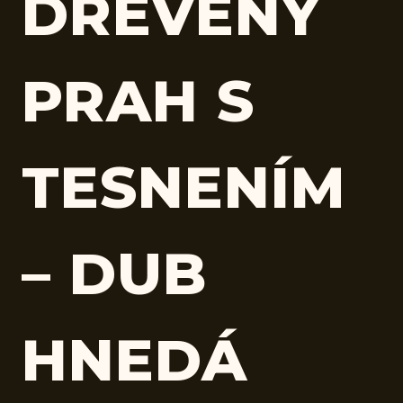
DREVENÝ
PRAH S
TESNENÍM
– DUB
HNEDÁ