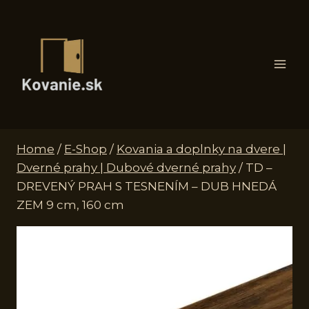
Skip
to
content
Home
/
E-Shop
/
Kovania a doplnky na dvere |
Dverné prahy | Dubové dverné prahy
/
TD –
DREVENÝ PRAH S TESNENÍM – DUB HNEDÁ
ZEM 9 cm, 160 cm