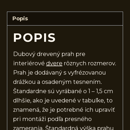
Popis
POPIS
Dubový drevený prah pre
interiérové
dvere
rôznych rozmerov.
Prah je dodávaný s vyfrézovanou
drážkou a osadeným tesnením.
Štandardne sú vyrábané o 1 – 1,5 cm
dlhšie, ako je uvedené v tabuľke, to
znamená, že je potrebné ich upraviť
pri montáži podľa presného
zamerania. Štandardná výška prahu