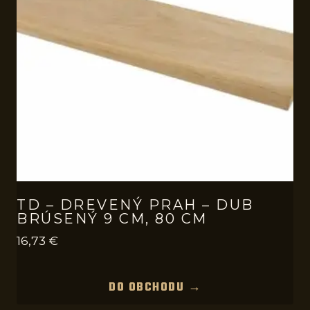
TD – DREVENÝ PRAH – DUB
BRÚSENÝ 9 CM, 80 CM
16,73
€
DO OBCHODU →