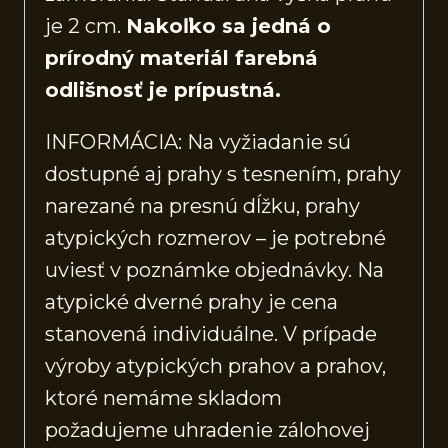
je 2 cm.
Nakoľko sa jedná o
prírodný materiál farebná
odlišnosť je prípustná.
INFORMÁCIA: Na vyžiadanie sú
dostupné aj prahy s tesnením, prahy
narezané na presnú dĺžku, prahy
atypických rozmerov – je potrebné
uviesť v poznámke objednávky. Na
atypické dverné prahy je cena
stanovená individuálne. V prípade
výroby atypických prahov a prahov,
ktoré nemáme skladom
požadujeme uhradenie zálohovej