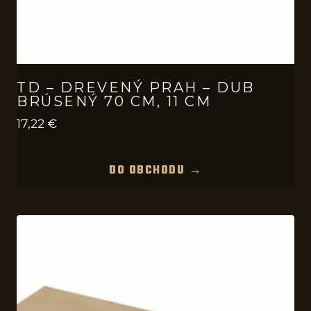
TD – DREVENÝ PRAH – DUB
BRÚSENÝ 70 CM, 11 CM
17,22
€
DO OBCHODU →