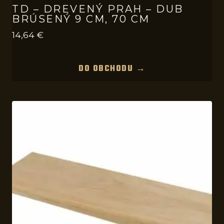
TD – DREVENÝ PRAH – DUB
BRÚSENÝ 9 CM, 70 CM
14,64
€
DO OBCHODU →