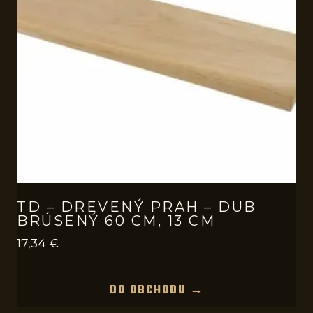
TD – DREVENÝ PRAH – DUB
BRÚSENÝ 60 CM, 13 CM
17,34
€
DO OBCHODU →