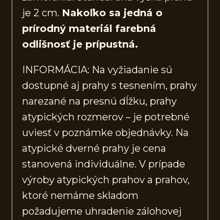
je 2 cm.
Nakoľko sa jedná o
prírodný materiál farebná
odlišnosť je prípustná.
INFORMÁCIA: Na vyžiadanie sú
dostupné aj prahy s tesnením, prahy
narezané na presnú dĺžku, prahy
atypických rozmerov – je potrebné
uviesť v poznámke objednávky. Na
atypické dverné prahy je cena
stanovená individuálne. V prípade
výroby atypických prahov a prahov,
ktoré nemáme skladom
požadujeme uhradenie zálohovej