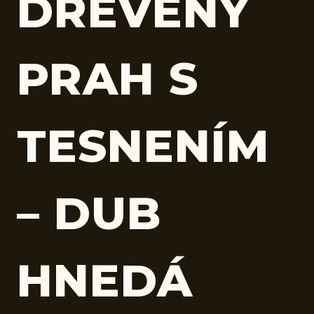
DREVENÝ
PRAH S
TESNENÍM
– DUB
HNEDÁ