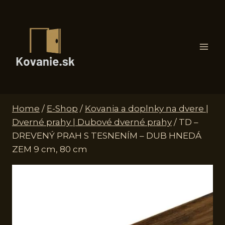
Skip
to
content
Home
/
E-Shop
/
Kovania a doplnky na dvere |
Dverné prahy | Dubové dverné prahy
/
TD –
DREVENÝ PRAH S TESNENÍM – DUB HNEDÁ
ZEM 9 cm, 80 cm