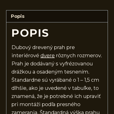
Popis
POPIS
Dubový drevený prah pre
interiérové
dvere
rôznych rozmerov.
Prah je dodávaný s vyfrézovanou
drážkou a osadeným tesnením.
Štandardne sú vyrábané o 1 – 1,5 cm
dlhšie, ako je uvedené v tabuľke, to
znamená, že je potrebné ich upraviť
pri montáži podľa presného
zamerania. Štandardná výška prahu