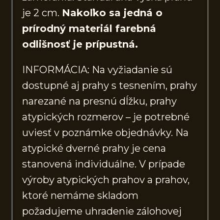
je 2 cm.
Nakoľko sa jedná o
prírodný materiál farebná
odlišnosť je prípustná.
INFORMÁCIA: Na vyžiadanie sú
dostupné aj prahy s tesnením, prahy
narezané na presnú dĺžku, prahy
atypických rozmerov – je potrebné
uviesť v poznámke objednávky. Na
atypické dverné prahy je cena
stanovená individuálne. V prípade
výroby atypických prahov a prahov,
ktoré nemáme skladom
požadujeme uhradenie zálohovej