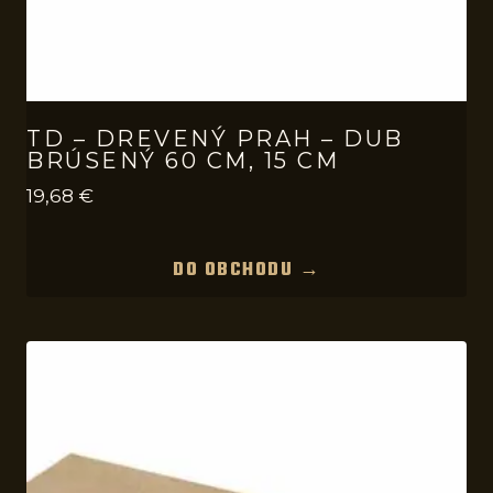
TD – DREVENÝ PRAH – DUB
BRÚSENÝ 60 CM, 15 CM
19,68
€
DO OBCHODU →