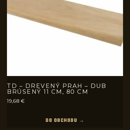
TD – DREVENÝ PRAH – DUB
BRÚSENÝ 11 CM, 80 CM
19,68
€
DO OBCHODU →