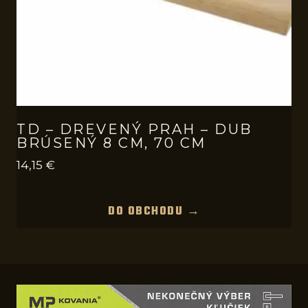
TD – DREVENÝ PRAH – DUB
BRÚSENÝ 8 CM, 70 CM
14,15
€
DO OBCHODU →