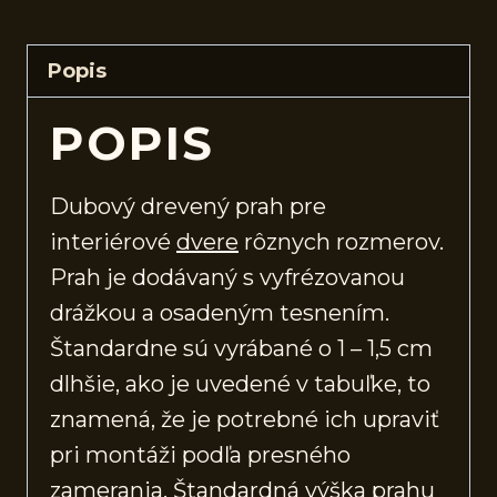
Popis
POPIS
Dubový drevený prah pre
interiérové
dvere
rôznych rozmerov.
Prah je dodávaný s vyfrézovanou
drážkou a osadeným tesnením.
Štandardne sú vyrábané o 1 – 1,5 cm
dlhšie, ako je uvedené v tabuľke, to
znamená, že je potrebné ich upraviť
pri montáži podľa presného
zamerania. Štandardná výška prahu