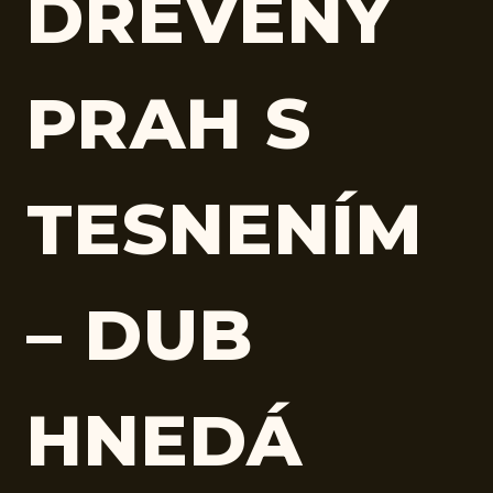
DREVENÝ
PRAH S
TESNENÍM
– DUB
HNEDÁ