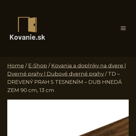
Skip
to
content
Home
/
E-Shop
/
Kovania a doplnky na dvere |
Dverné prahy | Dubové dverné prahy
/
TD –
DREVENÝ PRAH S TESNENÍM – DUB HNEDÁ
ZEM 90 cm, 13 cm