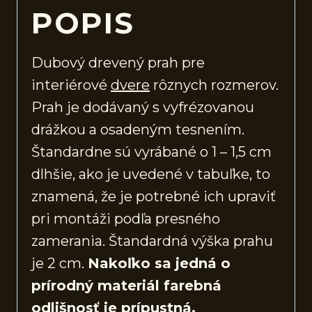
POPIS
Dubový drevený prah pre
interiérové
dvere
rôznych rozmerov.
Prah je dodávaný s vyfrézovanou
drážkou a osadeným tesnením.
Štandardne sú vyrábané o 1 – 1,5 cm
dlhšie, ako je uvedené v tabuľke, to
znamená, že je potrebné ich upraviť
pri montáži podľa presného
zamerania. Štandardná výška prahu
je 2 cm.
Nakoľko sa jedná o
prírodný materiál farebná
odlišnosť je prípustná.