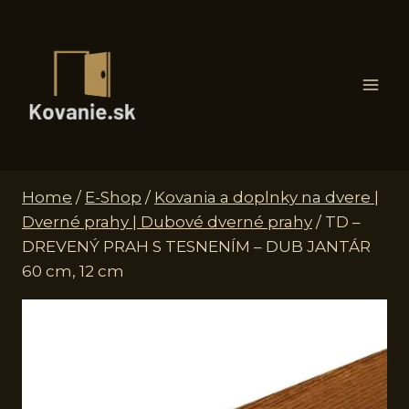
Skip
to
content
Home
/
E-Shop
/
Kovania a doplnky na dvere |
Dverné prahy | Dubové dverné prahy
/
TD –
DREVENÝ PRAH S TESNENÍM – DUB JANTÁR
60 cm, 12 cm