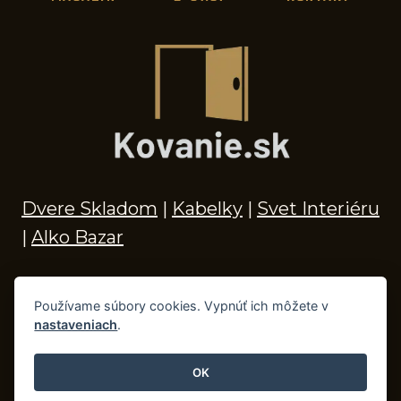
Dvere Skladom
|
Kabelky
|
Svet Interiéru
|
Alko Bazar
Používame súbory cookies. Vypnúť ich môžete v
nastaveniach
.
© 2026 Kľučky na dvere, madlá, kovania,
doplnky do kúpeľne a príslušenstvo
OK