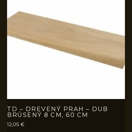
TD – DREVENÝ PRAH – DUB
BRÚSENÝ 8 CM, 60 CM
12,05
€