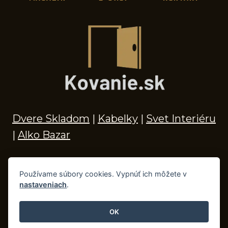
Dvere Skladom
|
Kabelky
|
Svet Interiéru
|
Alko Bazar
Používame súbory cookies. Vypnúť ich môžete v
nastaveniach
.
© 2026 Kľučky na dvere, madlá, kovania,
doplnky do kúpeľne a príslušenstvo
OK