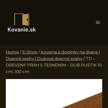
Skip
to
content
Home
/
E-Shop
/
Kovania a doplnky na dvere |
Dverné prahy | Dubové dverné prahy
/
TD –
DREVENÝ PRAH S TESNENÍM – DUB RUSTIK 10
cm, 100 cm