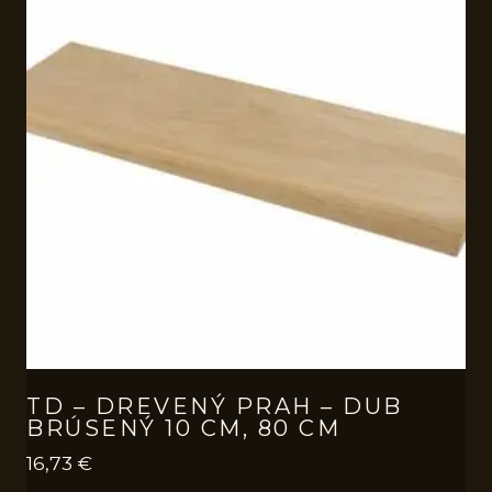
TD – DREVENÝ PRAH – DUB
BRÚSENÝ 10 CM, 80 CM
16,73
€