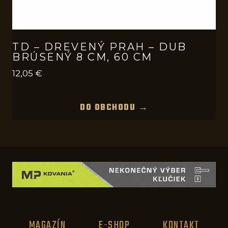
TD – DREVENÝ PRAH – DUB
BRÚSENÝ 8 CM, 60 CM
12,05
€
DO OBCHODU →
MAGAZÍN
E-SHOP
KONTAKT