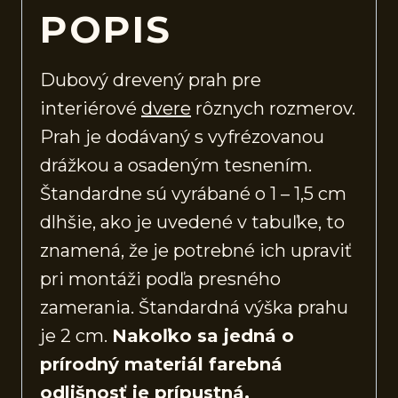
POPIS
Dubový drevený prah pre
interiérové
dvere
rôznych rozmerov.
Prah je dodávaný s vyfrézovanou
drážkou a osadeným tesnením.
Štandardne sú vyrábané o 1 – 1,5 cm
dlhšie, ako je uvedené v tabuľke, to
znamená, že je potrebné ich upraviť
pri montáži podľa presného
zamerania. Štandardná výška prahu
je 2 cm.
Nakoľko sa jedná o
prírodný materiál farebná
odlišnosť je prípustná.