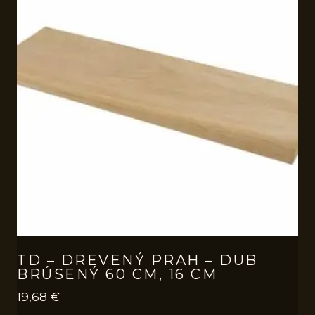
TD – DREVENÝ PRAH – DUB
BRÚSENÝ 60 CM, 16 CM
19,68
€