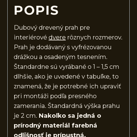
POPIS
Dubový drevený prah pre
interiérové
dvere
rôznych rozmerov.
Prah je dodávaný s vyfrézovanou
drážkou a osadeným tesnením.
Štandardne sú vyrábané o 1 – 1,5 cm
dlhšie, ako je uvedené v tabuľke, to
znamená, že je potrebné ich upraviť
pri montáži podľa presného
zamerania. Štandardná výška prahu
je 2 cm.
Nakoľko sa jedná o
prírodný materiál farebná
odlišnosť je prípustná.