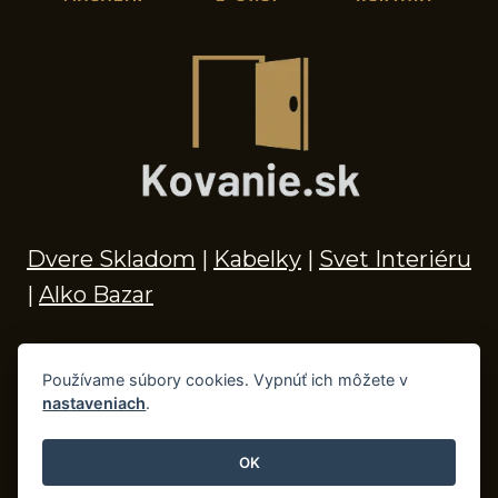
Dvere Skladom
|
Kabelky
|
Svet Interiéru
|
Alko Bazar
Používame súbory cookies. Vypnúť ich môžete v
nastaveniach
.
© 2026 Kľučky na dvere, madlá, kovania,
doplnky do kúpeľne a príslušenstvo
OK