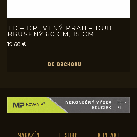
TD – DREVENÝ PRAH – DUB
BRÚSENÝ 60 CM, 15 CM
19,68
€
DO OBCHODU →
MAGAZÍN
E-SHOP
KONTAKT