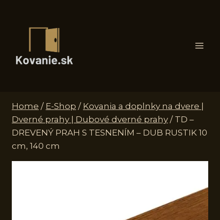
Skip
to
content
Home
/
E-Shop
/
Kovania a doplnky na dvere |
Dverné prahy | Dubové dverné prahy
/
TD –
DREVENÝ PRAH S TESNENÍM – DUB RUSTIK 10
cm, 140 cm