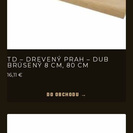
TD – DREVENÝ PRAH – DUB
BRÚSENÝ 8 CM, 80 CM
16,11
€
DO OBCHODU →