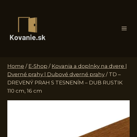
Skip
to
content
Home
/
E-Shop
/
Kovania a doplnky na dvere |
Dverné prahy | Dubové dverné prahy
/
TD –
DREVENÝ PRAH S TESNENÍM – DUB RUSTIK
110 cm, 16 cm