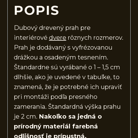
POPIS
Dubový drevený prah pre
interiérové
dvere
rôznych rozmerov.
Prah je dodávaný s vyfrézovanou
drážkou a osadeným tesnením.
Štandardne sú vyrábané o 1 – 1,5 cm
dlhšie, ako je uvedené v tabuľke, to
znamená, že je potrebné ich upraviť
pri montáži podľa presného
zamerania. Štandardná výška prahu
je 2 cm.
Nakoľko sa jedná o
prírodný materiál farebná
odlišnosť je prípustná.