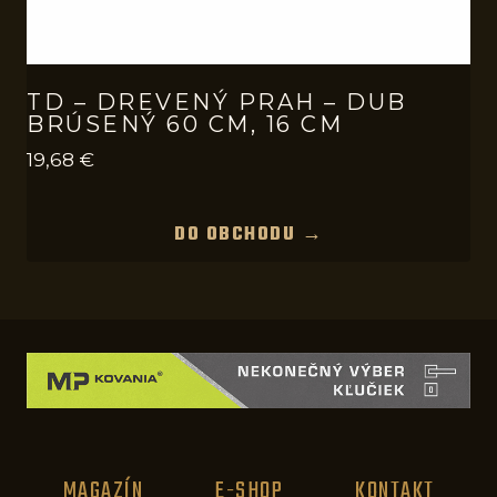
TD – DREVENÝ PRAH – DUB
BRÚSENÝ 60 CM, 16 CM
19,68
€
DO OBCHODU →
MAGAZÍN
E-SHOP
KONTAKT