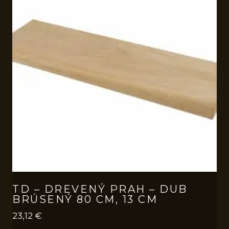
TD – DREVENÝ PRAH – DUB
BRÚSENÝ 80 CM, 13 CM
23,12
€