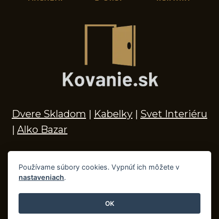
Dvere Skladom
|
Kabelky
|
Svet Interiéru
|
Alko Bazar
Používame súbory cookies. Vypnúť ich môžete v
nastaveniach
.
© 2026 Kľučky na dvere, madlá, kovania,
doplnky do kúpeľne a príslušenstvo
OK